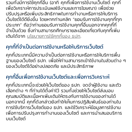
รวมทั้งมีการใช้คุกกี้อื่น (อาทิ คุกกี้เพื่อการใช้งานเว็บไซต์ คุกกี้
เพื่อวิเคราะห์การประเมินผลใช้งานและการโฆษณา) เพื่อช่วย
ปรับปรุงหรือเพิ่มประสิทธิภาพในการทำงานหรือการให้บริการ
เว็บไซต์ได้ดียิ่งขึ้น โดยหากท่านคลิก “ยอมรับการใช้งานคุกกี้ทุก
ประเภท” ถือว่าท่านยอมรับการใช้งานคุกกี้อื่นนอกจากคุกกี้ที่
จำเป็นด้วย ซึ่งท่านสามารถศึกษารายละเอียดเกี่ยวกับคุกกี้เพิ่ม
สมาคมธนาคารนานาชาติ
เติมได้จาก
นโยบายการใช้คุกกี้ของ ธปท
.
ธปท. และสมาคมธนาคารนานาชาติ (The Association
คุกกี้ที่จำเป็นต่อการใช้งานหรือให้บริการเว็บไซต์
of International Banks: AIB) ร่วมลงนามบันทึกข้อ
คุกกี้ประเภทนี้มีความจำเป็นต่อการใช้งานหรือการให้บริการพื้น
ฐานของเว็บไซต์ ธปท. เพื่อให้ท่านสามารถเข้าใช้งานในส่วนต่าง ๆ
ตกลงความร่วมมือกำหนดแนวทางการดำเนินกิจการ
ของเว็บไซต์ได้อย่างปลอดภัย และมีประสิทธิภาพ
ธนาคารอย่างยั่งยืนในด้านการให้สินเชื่ออย่างรับผิด
คุกกี้อื่นเพื่อการใช้งานเว็บไซต์และเพื่อการวิเคราะห์
ชอบ เมื่อวันที่ 13 กุมภาพันธ์ 2563
คุกกี้ประเภทนี้จะช่วยให้เว็บไซต์ของ ธปท. จดจำผู้ใช้งาน และตัว
เลือกต่าง ๆ ที่ท่านได้ตั้งค่าไว้ รวมทั้งช่วยให้เว็บไซต์ส่งมอบ
AIB
คุณสมบัติและเนื้อหาเพิ่มเติมให้ตรงกับการใช้งานของท่านได้
นอกจากนี้ คุกกี้ดังกล่าวยังทำให้เห็นการปฏิสัมพันธ์ของท่านใน
การใช้บริการเว็บไซต์ของ ธปท. และใช้วิเคราะห์ข้อมูลการใช้งาน
เพื่อการปรับปรุงการทำงานของเว็บไซต์ และการนำเสนอบริการ
บนเว็บไซต์