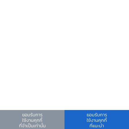
วันหยุดสถาบันการเงิน
ร่วมงานกับเรา
คำถาม-คำตอบ
คำถามพบบ่อย
พบกับเราได้ที่
เงื่อนไขและข้อตกลง
|
นโยบายคุ้มครองข้อมูลส่วนบุคคล
|
นโยบายการใช้คุกกี้
ยอมรับการ
ยอมรับการ
ใช้งานคุกกี้
ใช้งานคุกกี้
© สงวนลิขสิทธิ์ 2566 ธนาคารแห่งประเทศไทย
ที่จำเป็นเท่านั้น
ที่แนะนำ