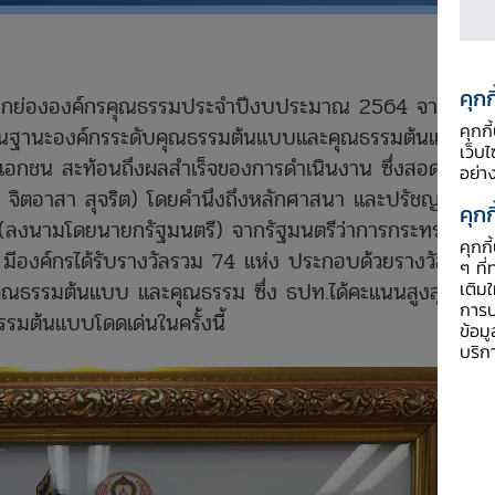
คุกก
าศยกย่ององค์กรคุณธรรมประจำปีงบประมาณ 2564 จากปลัด
คุกก
ลในฐานะองค์กรระดับคุณธรรมต้นแบบและคุณธรรมต้นแบบ
เว็บ
ะเอกชน สะท้อนถึงผลสำเร็จของการดำเนินงาน ซึ่งสอดคล้อง
อย่า
ย จิตอาสา สุจริต) โดยคำนึงถึงหลักศาสนา และปรัชญา
คุกก
่ (ลงนามโดยนายกรัฐมนตรี) จากรัฐมนตรีว่าการกระทรวง
คุกก
มีองค์กรได้รับรางวัลรวม 74 แห่ง ประกอบด้วยรางวัล 3
ๆ ที่
คุณธรรมต้นแบบ และคุณธรรม ซึ่ง ธปท.ได้คะแนนสูงสุดและ
เติม
การป
ธรรมต้นแบบโดดเด่นในครั้งนี้
ข้อม
บริก