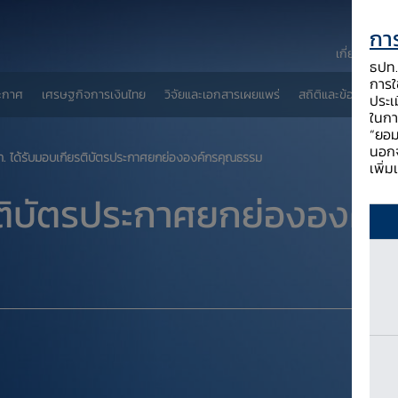
การ
เกี่ยวกับ ธป
ธปท. 
การใช
ะกาศ
เศรษฐกิจการเงินไทย
วิจัยและเอกสารเผยแพร่
สถิติและข้อมูลเผยแพ
ประเ
ในกา
“ยอม
นอกจ
ปท. ได้รับมอบเกียรติบัตรประกาศยกย่ององค์กรคุณธรรม
เพิ่
รติบัตรประกาศยกย่ององค์