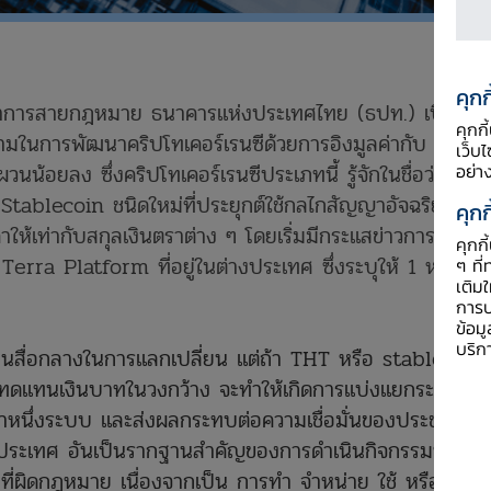
คุกก
ผู้ว่าการสายกฎหมาย ธนาคารแห่งประเทศไทย (ธปท.) เปิดเผย
คุกก
มในการพัฒนาคริปโทเคอร์เรนซีด้วยการอิงมูลค่ากับ
เว็บ
ผวนน้อยลง ซึ่งคริปโทเคอร์เรนซีประเภทนี้ รู้จักในชื่อว่า
อย่า
Stablecoin ชนิดใหม่ที่ประยุกต์ใช้กลไกสัญญาอัจฉริยะ
คุกก
ให้เท่ากับสกุลเงินตราต่าง ๆ โดยเริ่มมีกระแสข่าวการออก
คุกก
erra Platform ที่อยู่ในต่างประเทศ ซึ่งระบุให้ 1 หน่วย
ๆ ที่
เติม
การป
ข้อม
บริก
้เป็นสื่อกลางในการแลกเปลี่ยน แต่ถ้า THT หรือ stablecoin
ช้ทดแทนเงินบาทในวงกว้าง จะทำให้เกิดการแบ่งแยกระบบ
หนึ่งระบบ และส่งผลกระทบต่อความเชื่อมั่นของประชาชน
ประเทศ อันเป็นรากฐานสำคัญของการดำเนินกิจกรรมทาง
ำที่ผิดกฎหมาย เนื่องจากเป็น การทำ จำหน่าย ใช้ หรือนำ