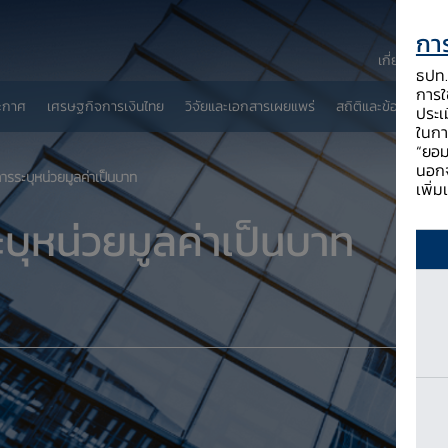
การ
เกี่ยวกับ ธป
ธปท. 
การใช
ะกาศ
เศรษฐกิจการเงินไทย
วิจัยและเอกสารเผยแพร่
สถิติและข้อมูลเผยแพ
ประเ
ในกา
“ยอม
นอกจ
การระบุหน่วยมูลค่าเป็นบาท
เพิ่
ะบุหน่วยมูลค่าเป็นบาท