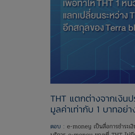
THT แตกต่างจากเงินปร
มูลค่าเท่ากับ 1 บาทอย่า
ตอบ
: e-money เป็นสื่อการชำระเงินท
บริการ e-money ขณะที่ THT ไม่มีเง