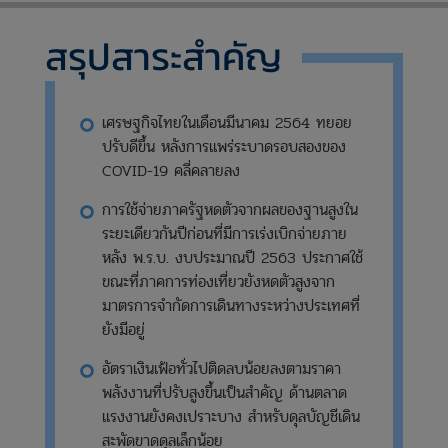
สรุปสาระสำคัญ
​เศรษฐกิจไทยในเดือนมีนาคม 2564 ทยอย
ปรับดีขึ้น หลังการแพร่ระบาดรอบสองของ
COVID-19 คลี่คลายลง
การใช้จ่ายภาครัฐหดตัวจากผลของฐานสูงใน
ระยะเดียวกันปีก่อนที่มีการเร่งเบิกจ่ายภาย
หลัง พ.ร.บ. งบประมาณปี 2563 ประกาศใช้
ขณะที่ภาคการท่องเที่ยวยังหดตัวสูงจาก
มาตรการจำกัดการเดินทางระหว่างประเทศที่
ยังมีอยู่
อัตราเงินเฟ้อทั่วไปติดลบน้อยลงตามราคา
พลังงานที่ปรับสูงขึ้นเป็นสำคัญ ด้านตลาด
แรงงานยังคงเปราะบาง สำหรับดุลบัญชีเดิน
สะพัดขาดดุลเล็กน้อย