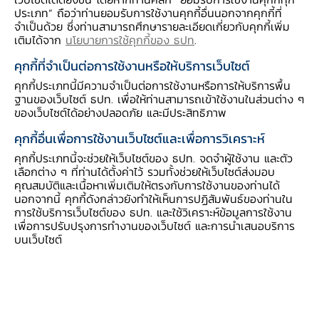
ขึ้น เนื่องจากมาตรการลดค่าไฟฟ้าและน้ำประปา
ประเภท” ถือว่าท่านยอมรับการใช้งานคุกกี้อื่นนอกจากคุกกี้ที่
ของภาครัฐสิ้นสุดลง ประกอบกับราคาพลังงานที่
จำเป็นด้วย ซึ่งท่านสามารถศึกษารายละเอียดเกี่ยวกับคุกกี้เพิ่ม
ต่ำในระยะเดียวกันปีก่อน ด้านตลาดแรงงานยัง
เติมได้จาก
นโยบายการใช้คุกกี้ของ ธปท
.
เปราะบาง สำหรับดุลบัญชีเดินสะพัดขาดดุล
คุกกี้ที่จำเป็นต่อการใช้งานหรือให้บริการเว็บไซต์
มากกว่าเดือนก่อนเล็กน้อย
คุกกี้ประเภทนี้มีความจำเป็นต่อการใช้งานหรือการให้บริการพื้น
ฐานของเว็บไซต์ ธปท. เพื่อให้ท่านสามารถเข้าใช้งานในส่วนต่าง ๆ
ของเว็บไซต์ได้อย่างปลอดภัย และมีประสิทธิภาพ
คุกกี้อื่นเพื่อการใช้งานเว็บไซต์และเพื่อการวิเคราะห์
รายละเอียดของภาวะเศรษฐกิจไทยมีดังนี้
คุกกี้ประเภทนี้จะช่วยให้เว็บไซต์ของ ธปท. จดจำผู้ใช้งาน และตัว
เลือกต่าง ๆ ที่ท่านได้ตั้งค่าไว้ รวมทั้งช่วยให้เว็บไซต์ส่งมอบ
คุณสมบัติและเนื้อหาเพิ่มเติมให้ตรงกับการใช้งานของท่านได้
เครื่องชี้การบริโภคภาคเอกชน
ที่ขจัดปัจจัยฤดูกาลแล้ว
นอกจากนี้ คุกกี้ดังกล่าวยังทำให้เห็นการปฏิสัมพันธ์ของท่านใน
ปรับลดลงจากเดือนก่อนในทุกหมวดการใช้จ่าย
การใช้บริการเว็บไซต์ของ ธปท. และใช้วิเคราะห์ข้อมูลการใช้งาน
เพื่อการปรับปรุงการทำงานของเว็บไซต์ และการนำเสนอบริการ
เนื่องจากการแพร่ระบาดระลอกสามของ COVID-19
บนเว็บไซต์
และมาตรการควบคุมการระบาดที่เข้มงวดขึ้น ส่งผล
ให้กิจกรรมทางเศรษฐกิจและความเชื่อมั่นผู้บริโภคลด
ลง แม้มาตรการภาครัฐจะช่วยพยุงกำลังซื้อภาคครัว
เรือนได้บางส่วน