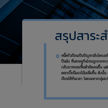
สรุปสาระ
​หนี้ครัวเรือนเป็นปัญหาเชิงโค
ปีหลัง ที่เศรษฐกิจไทยถูกกระทบ
กลับมาทยอยฟื้นตัวชัดเจนขึ้น แต
หน้าแรก
ข่าวและสื่อประชาสัมพันธ์
ข่าว
​แถลงข่าวร่วมกระทรวงการคลังและธ
ดอกเบี้ยมีแนวโน้มเพิ่มขึ้น ดังนั้
เรือนให้ทันเวลา โดยเฉพาะกลุ่มเปร