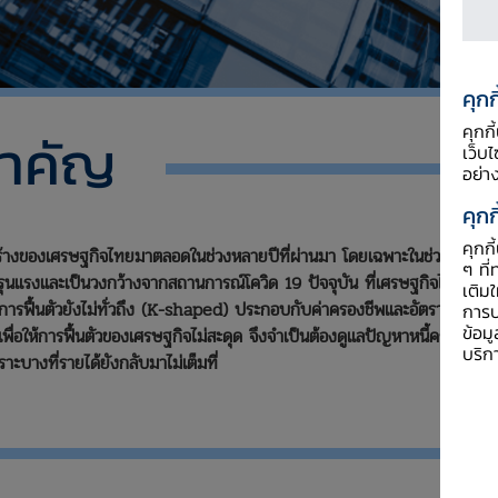
คุกก
คุกก
สำคัญ
เว็บ
อย่า
คุกก
คุกก
รงสร้างของเศรษฐกิจไทยมาตลอดในช่วงหลายปีที่ผ่านมา โดยเฉพาะในช่วง 2
ๆ ที่
รุนแรงและเป็นวงกว้างจากสถานการณ์โควิด 19 ปัจจุบัน ที่เศรษฐกิจไทย
เติม
่การฟื้นตัวยังไม่ทั่วถึง (K-shaped) ประกอบกับค่าครองชีพและอัตรา
นาคารแห่งประเทศไทย จัดงาน “มหกรรมร่วมใจแก้หนี้ : มีหนี้ต้องแก้ไข เริ่มต้นใหม่อ
การป
ข้อม
น เพื่อให้การฟื้นตัวของเศรษฐกิจไม่สะดุด จึงจำเป็นต้องดูแลปัญหาหนี้ครัว
บริก
าะบางที่รายได้ยังกลับมาไม่เต็มที่