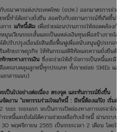
วมกับธนาคารแห่งประเทศไทย (ธปท.) ออกมาตรการช่วยเหลือ
้ไขหนี้ทำได้อย่างยั่งยืน สอดรับกับสถานการณ์ที่เกิดขึ้นใน
ั้งการ
แก้หนี้เดิม
เพื่อช่วยผ่อนปรนภาระให้สอดคล้องกับราย
ุนหมุนเวียนระยะสั้นและเป็นแหล่งเงินทุนเพื่อสร้างรายได้เพิ่ม
รับปรุงเงื่อนไขสินเชื่อฟื้นฟูเพื่อสนับสนุนผู้ประกอบธุรกิจ
ริมศักยภาพธุรกิจ ให้ทันกระแสดิจิทัลและความยั่งยืนด้านสิ่ง
มทักษะทางการเงิน
ซึ่งจะช่วยให้เข้าใจการเป็นหนี้และมีการ
ลือครอบคลุมลูกหนี้ทุกประเภท ทั้งรายย่อย SMEs และ
ามเอกสารแนบ)
ย่อยเป็นไปอย่างต่อเนื่อง ตรงจุด และทันการณ์ยิ่งขึ้น
ัดงาน "มหกรรมร่วมใจแก้หนี้ : มีหนี้ต้องแก้ไข เริ่มต้นใหม่
 ระยะ ระยะแรก จะเป็นการเปิดช่องทางการเจรจาไกล่เกลี่ย
ำระหนี้และยังไม่ได้ความช่วยเหลือกับเจ้าหนี้ ผ่านระบบ
ถึง 30 พฤศจิกายน 2565 เป็นระยะเวลา 2 เดือน โดยในครั้ง