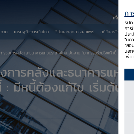
การ
เกี่ยวกับ ธป
ธปท. 
การใช
ะกาศ
เศรษฐกิจการเงินไทย
วิจัยและเอกสารเผยแพร่
สถิติและข้อมูลเผยแพ
ประเ
ในกา
“ยอม
นอกจ
ะทรวงการคลังและธนาคารแห่งประเทศไทย จัดงาน “มหกรรมร่วมใจแก้หนี้ : มีหนี้ต้องแก้
เพิ่
รวงการคลังและธนาคารแห่ง
 มีหนี้ต้องแก้ไข เริ่มต้นให