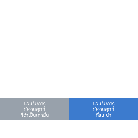
วันหยุดสถาบันการเงิน
ร่วมงานกับเรา
คำถาม-คำตอบ
คำถามพบบ่อย
พบกับเราได้ที่
ดาวน์โหลดข่าว PDF
ยอมรับการ
ยอมรับการ
Video
ใช้งานคุกกี้
ใช้งานคุกกี้
ที่จำเป็นเท่านั้น
ที่แนะนำ
เงื่อนไขและข้อตกลง
|
นโยบายคุ้มครองข้อมูลส่วนบุคคล
|
นโยบายการใช้คุกกี้
© สงวนลิขสิทธิ์ 2566 ธนาคารแห่งประเทศไทย