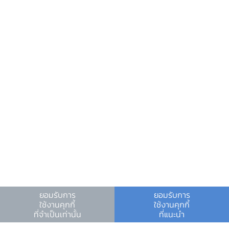
ข้อมูลที่เป็นประโยชน์
ศูนย์ข้อมูลข่าวสารอิเล็กทรอนิกส์ ธปท.
วันหยุดสถาบันการเงิน
ร่วมงานกับเรา
คำถาม-คำตอบ
คำถามพบบ่อย
พบกับเราได้ที่
ดาวน์โหลดข่าว PDF
ดาวน์โหลด Zip file
ยอมรับการ
ยอมรับการ
Video
ใช้งานคุกกี้
ใช้งานคุกกี้
ที่จำเป็นเท่านั้น
ที่แนะนำ
เงื่อนไขและข้อตกลง
|
นโยบายคุ้มครองข้อมูลส่วนบุคคล
|