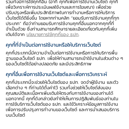
รวมทั้งมีการใช้คุกกี้อื่น (อาทิ คุกกี้เพื่อการใช้งานเว็บไซต์ คุกกี้
รายละเอียดของภาวะเศรษฐกิจไทยมีดังนี้
เพื่อวิเคราะห์การประเมินผลใช้งานและการโฆษณา) เพื่อช่วย
ปรับปรุงหรือเพิ่มประสิทธิภาพในการทำงานหรือการให้บริการ
มูลค่าการส่งออกสินค้าไม่รวมทองคำ
ที่ขจัดปัจจัย
เว็บไซต์ได้ดียิ่งขึ้น โดยหากท่านคลิก “ยอมรับการใช้งานคุกกี้ทุก
ประเภท” ถือว่าท่านยอมรับการใช้งานคุกกี้อื่นนอกจากคุกกี้ที่
ฤดูกาลแล้วเพิ่มขึ้นจากเดือนก่อน ส่วนหนึ่งจากการ
จำเป็นด้วย ซึ่งท่านสามารถศึกษารายละเอียดเกี่ยวกับคุกกี้เพิ่ม
เร่งส่งออกสินค้า เพื่อลดความเสี่ยงจากปัญหาความ
เติมได้จาก
นโยบายการใช้คุกกี้ของ ธปท
.
ล่าช้าในการขนส่งสินค้าทางเรือ โดยการส่งออกเพิ่ม
คุกกี้ที่จำเป็นต่อการใช้งานหรือให้บริการเว็บไซต์
ขึ้นในหลายสินค้าได้แก่ 1) อิเล็กทรอนิกส์ ตามการ
คุกกี้ประเภทนี้มีความจำเป็นต่อการใช้งานหรือการให้บริการพื้น
ส่งออกชิ้นส่วนอุปกรณ์สื่อสารไปมาเลเซีย แผงวงจร
ฐานของเว็บไซต์ ธปท. เพื่อให้ท่านสามารถเข้าใช้งานในส่วนต่าง ๆ
ของเว็บไซต์ได้อย่างปลอดภัย และมีประสิทธิภาพ
รวมไปมาเลเซียและยุโรป รวมทั้งคอมพิวเตอร์ไป
ไต้หวันและฮ่องกง 2) สินค้าเกษตรแปรรูป ตามการ
คุกกี้อื่นเพื่อการใช้งานเว็บไซต์และเพื่อการวิเคราะห์
ส่งออกน้ำมันพืชไปอินเดีย และยางสังเคราะห์ไปจีน
คุกกี้ประเภทนี้จะช่วยให้เว็บไซต์ของ ธปท. จดจำผู้ใช้งาน และตัว
เลือกต่าง ๆ ที่ท่านได้ตั้งค่าไว้ รวมทั้งช่วยให้เว็บไซต์ส่งมอบ
และ 3) ผลิตภัณฑ์เคมีและปิโตรเคมีภัณฑ์ จาก
คุณสมบัติและเนื้อหาเพิ่มเติมให้ตรงกับการใช้งานของท่านได้
อุปสงค์ที่เพิ่มขึ้นตามการขยายกำลังการผลิตสาร
นอกจากนี้ คุกกี้ดังกล่าวยังทำให้เห็นการปฏิสัมพันธ์ของท่านใน
การใช้บริการเว็บไซต์ของ ธปท. และใช้วิเคราะห์ข้อมูลการใช้งาน
เคลือบเคมีในอินเดียเป็นสำคัญ อย่างไรก็ดี การส่ง
เพื่อการปรับปรุงการทำงานของเว็บไซต์ และการนำเสนอบริการ
ออกสินค้าในบางหมวดปรับลดลงจากเดือนก่อน
บนเว็บไซต์
อาทิ รถกระบะไปออสเตรเลีย ฟิลิปปินส์ และ