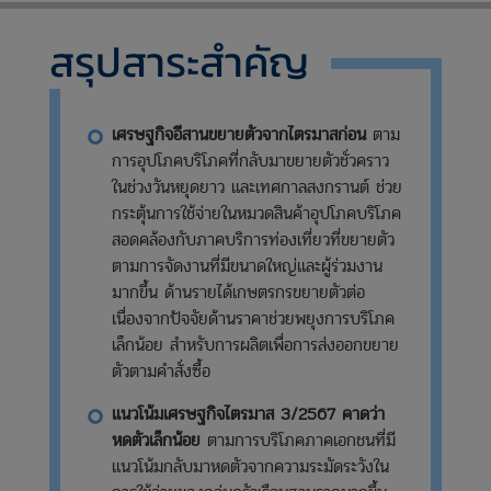
สรุปสาระสำคัญ
เศรษฐกิจอีสานขยายตัวจากไตรมาสก่อน
ตาม
การอุปโภคบริโภคที่กลับมาขยายตัวชั่วคราว
ในช่วงวันหยุดยาว และเทศกาลสงกรานต์ ช่วย
กระตุ้นการใช้จ่ายในหมวดสินค้าอุปโภคบริโภค
สอดคล้องกับภาคบริการท่องเที่ยวที่ขยายตัว
ตามการจัดงานที่มีขนาดใหญ่และผู้ร่วมงาน
มากขึ้น ด้านรายได้เกษตรกรขยายตัวต่อ
เนื่องจากปัจจัยด้านราคาช่วยพยุงการบริโภค
เล็กน้อย สำหรับการผลิตเพื่อการส่งออกขยาย
ตัวตามคำสั่งซื้อ
แนวโน้มเศรษฐกิจไตรมาส 3/2567 คาดว่า
หดตัวเล็กน้อย
ตามการบริโภคภาคเอกชนที่มี
แนวโน้มกลับมาหดตัวจากความระมัดระวังใน