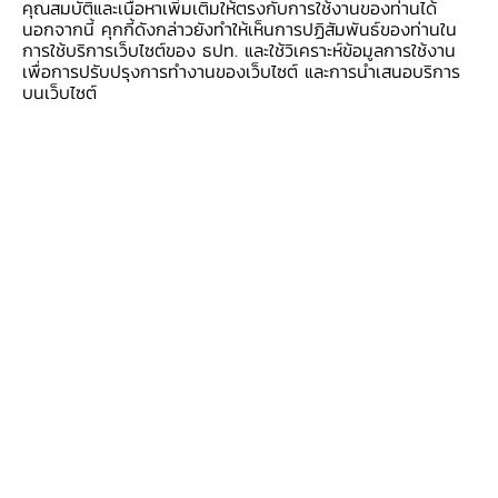
คุณสมบัติและเนื้อหาเพิ่มเติมให้ตรงกับการใช้งานของท่านได้
จากภูมิภาคอาเซียนมีความมั่นคงทางการเมืองมากขึ้น
นอกจากนี้ คุกกี้ดังกล่าวยังทำให้เห็นการปฏิสัมพันธ์ของท่านใน
จึงเปลี่ยนความสนใจมาเน้นที่เรื่องเศรษฐกิจ และเป็น
การใช้บริการเว็บไซต์ของ ธปท. และใช้วิเคราะห์ข้อมูลการใช้งาน
เพื่อการปรับปรุงการทำงานของเว็บไซต์ และการนำเสนอบริการ
ที่มาของการจัดตั้ง "ประชาคมเศรษฐกิจอาเซียน"
บนเว็บไซต์
(ASEAN Economic Community: AEC) ในปี
2560 โดยขนาดเศรษฐกิจของอาเซียนรวมกันใหญ่เป็น
อันดับที่ 5 ของโลก มีประชากรประมาณ 663.8 ล้าน
คน ในปี 2564 อาเซียนมีผลิตภัณฑ์มวลรวม (GDP)
รวมกันกว่า 3.3 ล้านล้านดอลลาร์สหรัฐ หรือประมาณ
115 ล้านล้านบาท คิดเป็นร้อยละ 3.5 ของ GDP โลก
ประชาคมเศรษฐกิจอาเซียนจะช่วยให้การทำธุรกิจและ
การลงทุนร่วมกันภายในอาเซียนสะดวกมากขึ้นด้วย
ต้นทุนที่ถูกลง ขณะที่การนำจุดแข็งด้านเศรษฐกิจของ
แต่ละประเทศมาส่งเสริมซึ่งกันและกันจะทำให้ผลิตภาพ
(Productivity) ของทุกประเทศสมาชิกอาเซียนดีขึ้น
นอกจากนี้ การค้าชายแดนกับประเทศเพื่อนบ้านยังถือ
เป็นกลไกสำคัญในการขับเคลื่อนเศรษฐกิจของจังหวัดที่
อยู่ตามแนวชายแดนอีกด้วย และอาเซียนยังถือเป็น
ตลาดส่งออกใหญ่ที่สุดของไทย คิดเป็นสัดส่วน