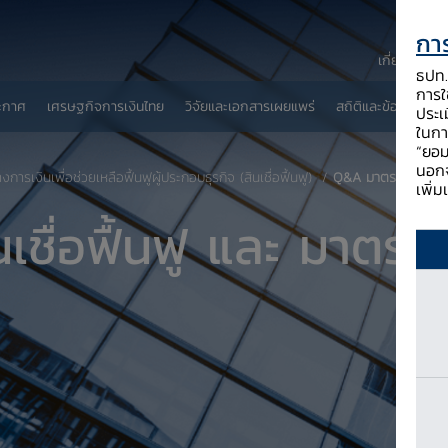
การ
เกี่ยวกับ ธป
ธปท. 
การใช
ะกาศ
เศรษฐกิจการเงินไทย
วิจัยและเอกสารเผยแพร่
สถิติและข้อมูลเผยแพ
ประเ
ในกา
“ยอม
นอกจ
ารเงินเพื่อช่วยเหลือฟื้นฟูผู้ประกอบธุรกิจ (สินเชื่อฟื้นฟู)
Q&A มาตรการสินเชื่อ
เพิ่
ชื่อฟื้นฟู และ มาตรกา