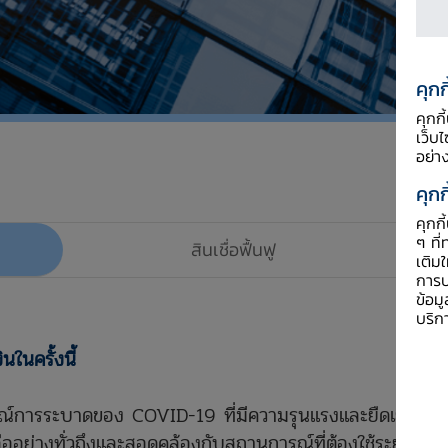
คุกก
คุกก
เว็บ
อย่า
คุกก
คุกก
ๆ ที่
สินเชื่อฟื้นฟู
โค
เติม
การป
ข้อม
บริก
ในครั้งนี้
์การระบาดของ COVID-19 ที่มีความรุนแรงและยืดเยื้อ รวม
ลืออย่างทั่วถึงและสอดคล้องกับสถานการณ์ที่ต้องใช้ระยะเวล