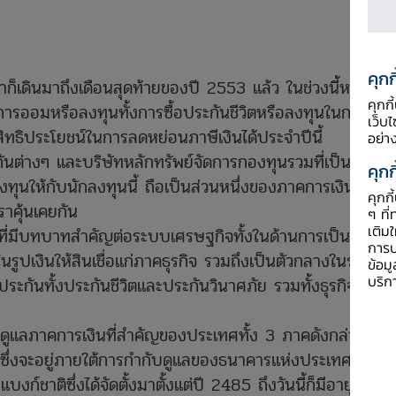
คุกก
วลาก็เดินมาถึงเดือนสุดท้ายของปี 2553 แล้ว ในช่วงนี้หลายๆ
คุกก
ารออมหรือลงทุนทั้งการซื้อประกันชีวิตหรือลงทุนในกองทุน
เว็บ
สิทธิประโยชน์ในการลดหย่อนภาษีเงินได้ประจำปีนี้
อย่า
นต่างๆ และบริษัทหลักทรัพย์จัดการกองทุนรวมที่เป็นผู้
คุกก
นให้กับนักลงทุนนี้ ถือเป็นส่วนหนึ่งของภาคการเงินของ
คุกก
าคุ้นเคยกัน
ๆ ที่
เติม
ี่มีบทบาทสำคัญต่อระบบเศรษฐกิจทั้งในด้านการเป็นผู้รับ
การป
ในรูปเงินให้สินเชื่อแก่ภาคธุรกิจ รวมถึงเป็นตัวกลางในระบบ
ข้อม
บริก
ระกันทั้งประกันชีวิตและประกันวินาศภัย รวมทั้งธุรกิจหลัก
กับดูแลภาคการเงินที่สำคัญของประเทศทั้ง 3 ภาคดังกล่าว ใน
ึ่งจะอยู่ภายใต้การกำกับดูแลของธนาคารแห่งประเทศไทย
บงก์ชาติซึ่งได้จัดตั้งมาตั้งแต่ปี 2485 ถึงวันนี้ก็มีอายุถึง