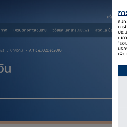
การ
เกี่ยวกับ ธป
ธปท. 
การใช
ะกาศ
เศรษฐกิจการเงินไทย
วิจัยและเอกสารเผยแพร่
สถิติและข้อมูลเผยแพ
ประเ
ในกา
“ยอม
นอกจ
พร่
บทความ
Article_02Dec2010
เพิ่
งิน