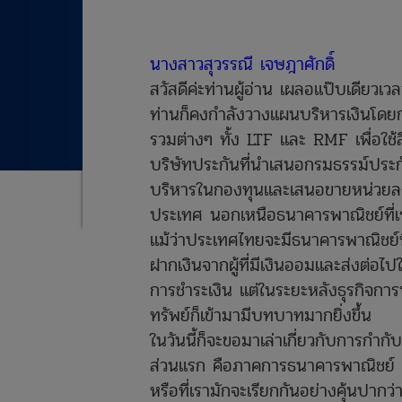
นางสาวสุวรรณี เจษฎาศักดิ์
สวัสดีค่ะท่านผู้อ่าน เผลอแป๊บเดียวเ
ท่านก็คงกำลังวางแผนบริหารเงินโดยก
รวมต่างๆ ทั้ง LTF และ RMF เพื่อใช้
บริษัทประกันที่นำเสนอกรมธรรม์ประกั
บริหารในกองทุนและเสนอขายหน่วยลงทุ
ประเทศ นอกเหนือธนาคารพาณิชย์ที่เร
แม้ว่าประเทศไทยจะมีธนาคารพาณิชย์ท
ฝากเงินจากผู้ที่มีเงินออมและส่งต่อไป
การชำระเงิน แต่ในระยะหลังธุรกิจการป
ทรัพย์ก็เข้ามามีบทบาทมากยิ่งขึ้น
ในวันนี้ก็จะขอมาเล่าเกี่ยวกับการกำ
ส่วนแรก คือภาคการธนาคารพาณิชย์ ซ
หรือที่เรามักจะเรียกกันอย่างคุ้นปากว่าแ