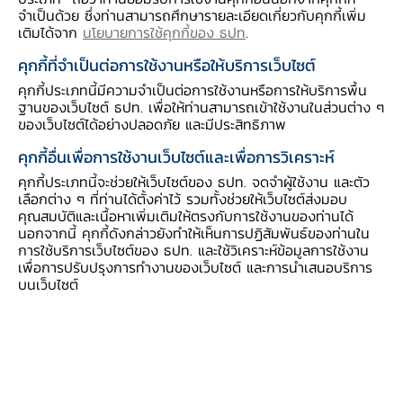
ตะวันออกกลาง แอฟริกา ยุโรปตะวันออก รวมถึง
จำเป็นด้วย ซึ่งท่านสามารถศึกษารายละเอียดเกี่ยวกับคุกกี้เพิ่ม
เติมได้จาก
นโยบายการใช้คุกกี้ของ ธปท
.
กลุ่มประเทศในลาตินอเมริกา เป็นอีกหนึ่งตลาดทาง
เลือก นอกเหนือจากตลาดศักยภาพสูงของไทย
คุกกี้ที่จำเป็นต่อการใช้งานหรือให้บริการเว็บไซต์
ปัจจุบัน เช่น อาเซียน เอเชียตะวันออก และ เอเชียใต้
คุกกี้ประเภทนี้มีความจำเป็นต่อการใช้งานหรือการให้บริการพื้น
ฐานของเว็บไซต์ ธปท. เพื่อให้ท่านสามารถเข้าใช้งานในส่วนต่าง ๆ
เนื่องจากตลาดเหล่านี้มีศักยภาพและกำลังเติบโต
ของเว็บไซต์ได้อย่างปลอดภัย และมีประสิทธิภาพ
โอกาสทางธุรกิจเปิดกว้างมีตลาดขนาดใหญ่ และ
คุกกี้อื่นเพื่อการใช้งานเว็บไซต์และเพื่อการวิเคราะห์
กำลังซื้อสูง อย่างไรก็ดี ธุรกิจและผู้ส่งออกไทย ส่วน
คุกกี้ประเภทนี้จะช่วยให้เว็บไซต์ของ ธปท. จดจำผู้ใช้งาน และตัว
ใหญ่ไม่ค่อยรู้จัก ตลอดจนมูลค่าการค้าและการลงทุน
เลือกต่าง ๆ ที่ท่านได้ตั้งค่าไว้ รวมทั้งช่วยให้เว็บไซต์ส่งมอบ
ระหว่างไทยกับประเทศเหล่านี้ยังไม่สูงมากนัก โดยมี
คุณสมบัติและเนื้อหาเพิ่มเติมให้ตรงกับการใช้งานของท่านได้
นอกจากนี้ คุกกี้ดังกล่าวยังทำให้เห็นการปฏิสัมพันธ์ของท่านใน
สัดส่วนเพียงประมาณร้อยละ 11 ของมูลค่าการส่ง
การใช้บริการเว็บไซต์ของ ธปท. และใช้วิเคราะห์ข้อมูลการใช้งาน
ออกรวม ขณะที่ตลาดเหล่านี้มีความต้องการและคุ้น
เพื่อการปรับปรุงการทำงานของเว็บไซต์ และการนำเสนอบริการ
บนเว็บไซต์
เคยกับสินค้าและบริการของไทยในระดับหนึ่งจาก
ความเชื่อมโยงด้านการท่องเที่ยว กลุ่มประเทศ New
Frontier Markets หลายประเทศ จึงเป็นเป้า
หมายในการเปิดตลาดของภาครัฐ โดยส่วนหนึ่งมี
ความตกลงการค้าเสรี (FTA) กับไทยอยู่แล้ว หรือ