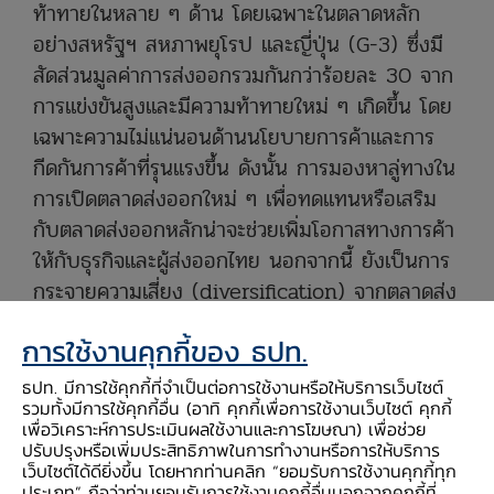
ท้าทายในหลาย ๆ ด้าน โดยเฉพาะในตลาดหลัก
อย่างสหรัฐฯ สหภาพยุโรป และญี่ปุ่น (G-3) ซึ่งมี
สัดส่วนมูลค่าการส่งออกรวมกันกว่าร้อยละ 30 จาก
การแข่งขันสูงและมีความท้าทายใหม่ ๆ เกิดขึ้น โดย
เฉพาะความไม่แน่นอนด้านนโยบายการค้าและการ
กีดกันการค้าที่รุนแรงขึ้น ดังนั้น การมองหาลู่ทางใน
การเปิดตลาดส่งออกใหม่ ๆ เพื่อทดแทนหรือเสริม
กับตลาดส่งออกหลักน่าจะช่วยเพิ่มโอกาสทางการค้า
ให้กับธุรกิจและผู้ส่งออกไทย นอกจากนี้ ยังเป็นการ
กระจายความเสี่ยง (diversification) จากตลาดส่ง
ออกหลัก รวมถึงจะมีส่วนสำคัญในการผลักดัน
การใช้งานคุกกี้ของ ธปท.
นโยบายให้ไทยก้าวสู่ การเป็น “ชาติการค้า
(Trading Nation)” ภายในปี 2579 ตามนโยบาย
ธปท. มีการใช้คุกกี้ที่จำเป็นต่อการใช้งานหรือให้บริการเว็บไซต์
รวมทั้งมีการใช้คุกกี้อื่น (อาทิ คุกกี้เพื่อการใช้งานเว็บไซต์ คุกกี้
รัฐบาลได้สำเร็จอีกทางหนึ่ง
เพื่อวิเคราะห์การประเมินผลใช้งานและการโฆษณา) เพื่อช่วย
New Frontier Markets ซึ่งครอบคลุม ประเทศ
ปรับปรุงหรือเพิ่มประสิทธิภาพในการทำงานหรือการให้บริการ
เว็บไซต์ได้ดียิ่งขึ้น โดยหากท่านคลิก “ยอมรับการใช้งานคุกกี้ทุก
รัสเซียและกลุ่มประเทศเครือรัฐเอกราช (CIS)
ประเภท” ถือว่าท่านยอมรับการใช้งานคุกกี้อื่นนอกจากคุกกี้ที่