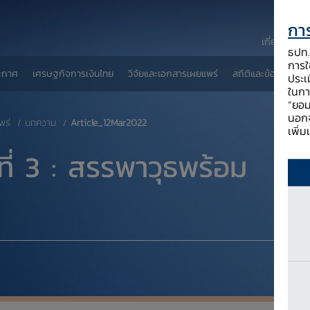
การ
เกี่ยวกับ ธป
ธปท. 
การใช
ะกาศ
เศรษฐกิจการเงินไทย
วิจัยและเอกสารเผยแพร่
สถิติและข้อมูลเผยแพ
ประเ
ในกา
“ยอม
นอกจ
พร่
บทความ
Article_12Mar2022
เพิ่
ี่ 3 : สรรพาวุธพร้อม