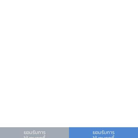
ข้อมูลที่เป็นประโยชน์
ศูนย์ข้อมูลข่าวสารอิเล็กทรอนิกส์ ธปท.
วันหยุดสถาบันการเงิน
ร่วมงานกับเรา
คำถาม-คำตอบ
คำถามพบบ่อย
พบกับเราได้ที่
ยอมรับการ
ยอมรับการ
ใช้งานคุกกี้
ใช้งานคุกกี้