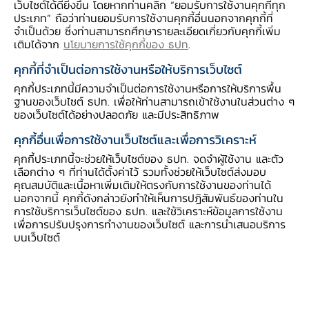
เว็บไซต์ได้ดียิ่งขึ้น โดยหากท่านคลิก “ยอมรับการใช้งานคุกกี้ทุก
เงินทุนขาเข้าจากต่างชาตินั้น ไทยค่อนข้างเปิดเสรีมา
ประเภท” ถือว่าท่านยอมรับการใช้งานคุกกี้อื่นนอกจากคุกกี้ที่
นานแล้ว
นับแต่ปี 2533 ที่ไทยยกเลิกการควบคุม
จำเป็นด้วย ซึ่งท่านสามารถศึกษารายละเอียดเกี่ยวกับคุกกี้เพิ่ม
เติมได้จาก
นโยบายการใช้คุกกี้ของ ธปท
.
การแลกเปลี่ยนเงินที่เกี่ยวข้องกับธุรกรรมการค้าตาม
พันธะข้อ 8 ของกองทุนการเงินระหว่างประเทศ และ
คุกกี้ที่จำเป็นต่อการใช้งานหรือให้บริการเว็บไซต์
ปี 2536 ที่ไทยเปิดเสรีทางการเงินและตั้งกิจการ
คุกกี้ประเภทนี้มีความจำเป็นต่อการใช้งานหรือการให้บริการพื้น
ฐานของเว็บไซต์ ธปท. เพื่อให้ท่านสามารถเข้าใช้งานในส่วนต่าง ๆ
วิเทศธนกิจ (BIBFs) เพื่อสนับสนุนการค้าและการ
ของเว็บไซต์ได้อย่างปลอดภัย และมีประสิทธิภาพ
ลงทุนในประเทศ
ขณะที่เงินทุนขาออกของคนไทยก็
คุกกี้อื่นเพื่อการใช้งานเว็บไซต์และเพื่อการวิเคราะห์
ค่อยๆ เริ่มพัฒนามาเป็นลำดับ
โดยคนไทยเริ่มออก
คุกกี้ประเภทนี้จะช่วยให้เว็บไซต์ของ ธปท. จดจำผู้ใช้งาน และตัว
ไปลงทุนโดยตรงในต่างประเทศ ในรูปการตั้งกิจการ
เลือกต่าง ๆ ที่ท่านได้ตั้งค่าไว้ รวมทั้งช่วยให้เว็บไซต์ส่งมอบ
ตั้งแต่ปี 2534 และได้เริ่มออกไปลงทุนในหลักทรัพย์
คุณสมบัติและเนื้อหาเพิ่มเติมให้ตรงกับการใช้งานของท่านได้
นอกจากนี้ คุกกี้ดังกล่าวยังทำให้เห็นการปฏิสัมพันธ์ของท่านใน
ในปี 2545 โดยล่าสุด
ในปี
2554 ไทยกลายเป็นผู้
การใช้บริการเว็บไซต์ของ ธปท. และใช้วิเคราะห์ข้อมูลการใช้งาน
ลงทุนโดยตรงในต่างประเทศมากกว่าที่ต่างชาติเข้า
เพื่อการปรับปรุงการทำงานของเว็บไซต์ และการนำเสนอบริการ
บนเว็บไซต์
มาลงทุนโดยตรงในไทย
ส่วนหนึ่งเป็นผลพวงจากที่
แบงก์ชาติอนุญาตให้บริษัทไทยสามารถออกไปลงทุน
โดยตรงในต่างประเทศได้เสรีตั้งแต่เดือนตุลาคม
2553 แต่แม้คนไทยจะทยอยออกไปลงทุนในต่าง