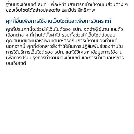
ฐานของเว็บไซต์ ธปท. เพื่อให้ท่านสามารถเข้าใช้งานในส่วนต่าง ๆ
สนับสนุนผู้ประกอบการในอุตสาหกรรมต่าง ๆ มาถ่ายทอดและ
ของเว็บไซต์ได้อย่างปลอดภัย และมีประสิทธิภาพ
ชวนคิดกัน ดังต่อไปนี้ครับ
คุกกี้อื่นเพื่อการใช้งานเว็บไซต์และเพื่อการวิเคราะห์
1. การทบทวนและปฏิรูปกฎหมาย เพื่อลด ละ เลิก
คุกกี้ประเภทนี้จะช่วยให้เว็บไซต์ของ ธปท. จดจำผู้ใช้งาน และตัว
กฎหมายที่ไม่มีความจำเป็น ล้าสมัย ไม่สะดวก สร้าง
เลือกต่าง ๆ ที่ท่านได้ตั้งค่าไว้ รวมทั้งช่วยให้เว็บไซต์ส่งมอบ
คุณสมบัติและเนื้อหาเพิ่มเติมให้ตรงกับการใช้งานของท่านได้
ภาระต่อการบังคับใช้และการปฏิบัติ (regulatory
นอกจากนี้ คุกกี้ดังกล่าวยังทำให้เห็นการปฏิสัมพันธ์ของท่านใน
guillotine):
เป็นข้อเสนอแนะที่ผู้ประกอบการใน
การใช้บริการเว็บไซต์ของ ธปท. และใช้วิเคราะห์ข้อมูลการใช้งาน
เพื่อการปรับปรุงการทำงานของเว็บไซต์ และการนำเสนอบริการ
อุตสาหกรรมส่วนมากต่างเรียกร้องเป็นเสียงเดียวกัน
บนเว็บไซต์
โดยเฉพาะการปรับปรุงและพัฒนาระเบียบ กฎเกณฑ์
และแนวปฏิบัติที่ส่วนใหญ่มีลักษณะไม่ยืดหยุ่น ก่อให้
เกิดภาระต่อภาครัฐในการบังคับใช้ และสร้างภาระต่อ
ผู้ประกอบการในการปฏิบัติตาม ยกตัวอย่างเช่น
กระบวนการออกใบอนุญาต GAP (Good
Agricultural Practices หรือแนวทางในการ
ทำการเกษตรเพื่อให้ได้ผลผลิตที่มีคุณภาพดีและ
ปลอดภัยตามมาตรฐานที่กำหนด) ในอุตสาหกรรม