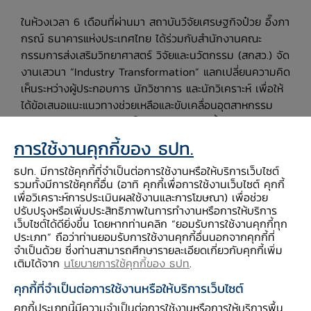
ในห้วงเวลา 6 เดือนที่ผ่านมา สถาบันวิจัยเศรษฐกิจป๋วย อึ๊งภา
กรณ์ ธนาคารแห่งประเทศไทย ได้ร่วมกับสำนักงานคณะ
กรรมการส่งเสริมวิทยาศาสตร์ วิจัยและนวัตกรรม (สกสว.) จัด
งานเสวนา “Industry Transformation” แลกเปลี่ยนความคิด
เห็นระหว่างผู้ประกอบการ นักวิชาการ และนักวิเคราะห์ เพื่อให้
ได้ข้อเสนอแนะแนวทางช่วยเหลือและขับเคลื่อนอุตสาหกรรม
ต่าง ๆ อย่างหลากหลาย เป็นจำนวนถึง 8 ครั้ง
1
อันได้แก่
อุตสาหกรรมยานยนต์และชิ้นส่วน โรงแรมและที่พัก แปรรูปและ
การใช้งานคุกกี้ของ ธปท.
ส่งออกผลไม้ อุปกรณ์การแพทย์และเวชภัณฑ์ที่ไม่ใช่ยา โลจิสติ
ธปท. มีการใช้คุกกี้ที่จำเป็นต่อการใช้งานหรือให้บริการเว็บไซต์
กส์ สปาและนวดแผนไทย อาหารแปรรูป และบริการที่เกี่ยวข้อง
รวมทั้งมีการใช้คุกกี้อื่น (อาทิ คุกกี้เพื่อการใช้งานเว็บไซต์ คุกกี้
กับผู้สูงอายุ ซึ่งนอกจากต้องเผชิญกับความท้าทายจาก
เพื่อวิเคราะห์การประเมินผลใช้งานและการโฆษณา) เพื่อช่วย
สถานการณ์การแพร่ระบาดของโควิด-19 แล้ว ยังมีความ
ปรับปรุงหรือเพิ่มประสิทธิภาพในการทำงานหรือการให้บริการ
ท้าทายเชิงโครงสร้างอื่น ๆ ที่ต้องเผชิญอยู่อีกมาก ซึ่งผู้
เว็บไซต์ได้ดียิ่งขึ้น โดยหากท่านคลิก “ยอมรับการใช้งานคุกกี้ทุก
ประเภท” ถือว่าท่านยอมรับการใช้งานคุกกี้อื่นนอกจากคุกกี้ที่
ประกอบการในแต่ละอุตสาหกรรมต้องเร่งปรับตัวและรับมือ ใน
จำเป็นด้วย ซึ่งท่านสามารถศึกษารายละเอียดเกี่ยวกับคุกกี้เพิ่ม
ขณะเดียวกัน ภาครัฐก็มีบทบาทสำคัญในการสนับสนุนให้
เติมได้จาก
นโยบายการใช้คุกกี้ของ ธปท
.
อุตสาหกรรมเหล่านี้เติบโตและแข่งขันได้อย่างมีประสิทธิภาพ
คุกกี้ที่จำเป็นต่อการใช้งานหรือให้บริการเว็บไซต์
ด้วย วันนี้จึงขอตกผลึกข้อเสนอแนะสำคัญที่ได้จากการเสวนา
ทั้ง 8 ครั้งต่อบทบาทนโยบายภาครัฐในการยกระดับและ
คุกกี้ประเภทนี้มีความจำเป็นต่อการใช้งานหรือการให้บริการพื้น