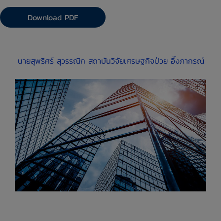
Download PDF
​
นายสุพริศร์ สุวรรณิก
สถาบันวิจัยเศรษฐกิจป๋วย อึ๊งภากรณ์