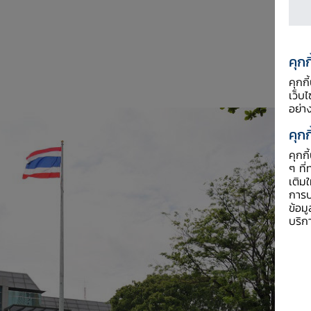
คุกก
คุกก
เว็บ
อย่า
คุกก
คุกก
ๆ ที่
เติม
การป
ข้อม
บริก