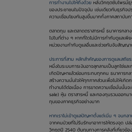
การทำงานไปให้ถึงด้วย
หลังวิกฤตซับไพรม์ธุ
ของประชาชนในปัจจุบัน เช่นเดียวกับธุรกิจป
ความเชื่อมโยงกันสูงขึ้นมากทั้งภาคสถาบันก
ตลาดทุน และตลาดตราสารหนี้ ธนาคารกลางยุค
ไปในที่ต่าง ๆ หากที่ใดไม่มีการกำกับดูแลเ
หน่วยงานกำกับดูแลอื่นและช่วยกันจับสัญญาณค
ประการที่สาม หลักสำคัญของการดูแลเสถียร
หนึ่งในระบบการเงินอาจลุกลามเป็นลูกโซ่และก
เกิดปัญหาแล้วย่อมกระทบทุกคน ธนาคารกลางจ
สร้างความมั่นใจให้ทุกภาคส่วนเพื่อไม่ให้เก
ทำงานได้ต่อเนื่อง การขาดความเชื่อมั่นนั้นจะ
sale) หุ้น ตราสารหนี้ และกองทุนรวมออกม
ทุนของภาคธุรกิจอย่างมาก
หากเราไม่เข้าดูแลปัญหาตั้งแต่เนิ่น ๆ จนกล
จากคนป่วยที่ไม่รีบรักษาอาการให้ตรงจุด 
วิกฤตปี 2540 ต้นทุนทางการคลังที่เกี่ยวข้