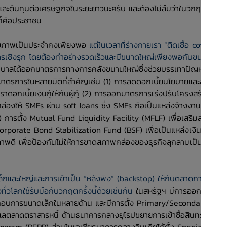
สและต้นทุนต่อเศรษฐกิจในระยะยาวนะครับ และต้องไม่ลืมว่าในวิกฤตทุก
ุดก็คือประชาชน
ุขภาพเป็นประจำคงเพียงพอ
แต่ในเวลาที่ร่างกายเรา “ติดเชื้อ covid-19”
ตรการเชิงรุก โดยต้องทำอย่างรวดเร็วและมีขนาดใหญ่เพียงพอกับขนาดของ
ัฐบาลได้ออกมาตรการทางการคลังขนานใหญ่ซึ่งช่วยบรรเทาปัญหาสภาพ
มาตรการในหลายมิติที่สำคัญเช่น (1) การลดดอกเบี้ยนโยบายและลด
าดอกเบี้ยเงินกู้ให้กับผู้กู้ (2) การออกมาตรการเร่งปรับโครงสร้างหนี้
ล่องให้ SMEs ผ่าน soft loans ซึ่ง SMEs ถือเป็นแหล่งจ้างงานที่
 การตั้ง Mutual Fund Liquidity Facility (MFLF) เพื่อเสริมสภาพ
Corporate Bond Stabilization Fund (BSF) เพื่อเป็นแหล่งเงินสำรอง
ุณภาพดี เพื่อป้องกันไม่ให้การขาดสภาพคล่องของธุรกิจลุกลามเป็นปัญหา
็กและใหญ่และการเข้าเป็น “หลังพิง” (backstop) ให้กับตลาดการเงิน
่วโลกใช้รับมือกับวิกฤตครั้งนี้ด้วยเช่นกัน
ในสหรัฐฯ มีการออก
ระกอบการขนาดเล็กในหลายด้าน และมีการตั้ง Primary/Secondary
ูแลตลาดตราสารหนี้ ด้านธนาคารกลางยุโรปขยายการเข้าซื้อสินทรัพย์