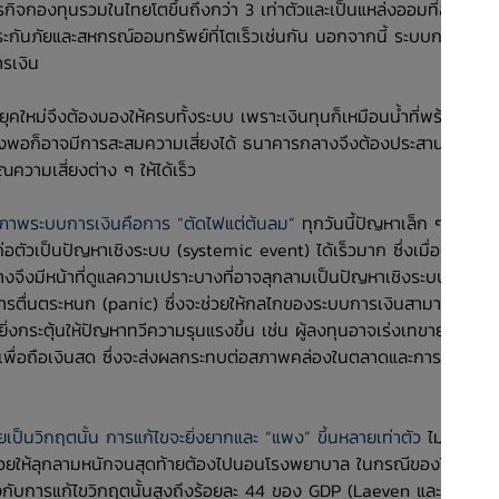
รกิจกองทุนรวมในไทยโตขึ้นถึงกว่า 3 เท่าตัวและเป็นแหล่งออมที่สำคัญ
ระกันภัยและสหกรณ์ออมทรัพย์ที่โตเร็วเช่นกัน นอกจากนี้ ระบบการเงินมี
ารเงิน
ใหม่จึงต้องมองให้ครบทั้งระบบ เพราะเงินทุนก็เหมือนน้ำที่พร้อมไหล
พียงพอก็อาจมีการสะสมความเสี่ยงได้ ธนาคารกลางจึงต้องประสานกับ
วามเสี่ยงต่าง ๆ ให้ได้เร็ว
ภาพระบบการเงินคือการ “ตัดไฟแต่ต้นลม”
ทุกวันนี้ปัญหาเล็ก ๆ ที่จุด
่อตัวเป็นปัญหาเชิงระบบ (systemic event) ได้เร็วมาก ซึ่งเมื่อ “ระบบ”
ึงมีหน้าที่ดูแลความเปราะบางที่อาจลุกลามเป็นปัญหาเชิงระบบ และ
ิดการตื่นตระหนก (panic) ซึ่งจะช่วยให้กลไกของระบบการเงินสามารถ
ยิ่งกระตุ้นให้ปัญหาทวีความรุนแรงขึ้น เช่น ผู้ลงทุนอาจเร่งเทขาย (fire
าเพื่อถือเงินสด ซึ่งจะส่งผลกระทบต่อสภาพคล่องในตลาดและการระดม
ายเป็นวิกฤตนั้น การแก้ไขจะยิ่งยากและ “แพง” ขึ้นหลายเท่าตัว
ไม่ต่าง
ปล่อยให้ลุกลามหนักจนสุดท้ายต้องไปนอนโรงพยาบาล ในกรณีของไทยช่วง
องกับการแก้ไขวิกฤตนั้นสูงถึงร้อยละ 44 ของ GDP (Laeven และ