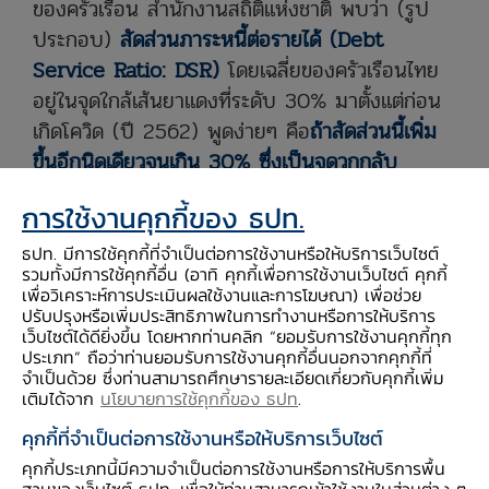
ของครัวเรือน สำนักงานสถิติแห่งชาติ พบว่า (รูป
ประกอบ)
สัดส่วนภาระหนี้ต่อรายได้ (Debt
Service Ratio: DSR)
โดยเฉลี่ยของครัวเรือนไทย
อยู่ในจุดใกล้เส้นยาแดงที่ระดับ 30% มาตั้งแต่ก่อน
เกิดโควิด (ปี 2562) พูดง่ายๆ คือ
ถ้าสัดส่วนนี้เพิ่ม
ขึ้นอีกนิดเดียวจนเกิน
30% ซึ่งเป็นจุดวกกลับ
(turning point) การก่อหนี้ก็จะเปลี่ยนบทบาท
การใช้งานคุกกี้ของ ธปท.
จากการกระตุ้นเป็นการฉุดรั้งการบริโภคของครัวเรือน
และเมื่อเกิดวิกฤตโควิดช่วงปี 2563 – 2564
ธปท. มีการใช้คุกกี้ที่จำเป็นต่อการใช้งานหรือให้บริการเว็บไซต์
รวมทั้งมีการใช้คุกกี้อื่น (อาทิ คุกกี้เพื่อการใช้งานเว็บไซต์ คุกกี้
เศรษฐกิจไทยถูกกระทบรุนแรง รายได้ครัวเรือนหาย
เพื่อวิเคราะห์การประเมินผลใช้งานและการโฆษณา) เพื่อช่วย
ไปมาก ครัวเรือนจำเป็นต้องกู้ยืมเพื่อพยุงกำลังซื้อ
ปรับปรุงหรือเพิ่มประสิทธิภาพในการทำงานหรือการให้บริการ
เว็บไซต์ได้ดียิ่งขึ้น โดยหากท่านคลิก “ยอมรับการใช้งานคุกกี้ทุก
และรักษาระดับการบริโภค สัดส่วนภาระหนี้ต่อรายได้
ประเภท” ถือว่าท่านยอมรับการใช้งานคุกกี้อื่นนอกจากคุกกี้ที่
โดยเฉลี่ยจึงปรับตัวเพิ่มขึ้นเร็วเกินระดับ 30% จน
จำเป็นด้วย ซึ่งท่านสามารถศึกษารายละเอียดเกี่ยวกับคุกกี้เพิ่ม
เติมได้จาก
นโยบายการใช้คุกกี้ของ ธปท
.
ทำให้ภาระหนี้กลายเป็นปัจจัยฉุดรั้งการบริโภคและ
การฟื้นตัวของเศรษฐกิจ
มองไปข้างหน้า แม้รายได้
คุกกี้ที่จำเป็นต่อการใช้งานหรือให้บริการเว็บไซต์
ของครัวเรือนจะมีแนวโน้มทยอยฟื้นตัวตามกิจกรรม
คุกกี้ประเภทนี้มีความจำเป็นต่อการใช้งานหรือการให้บริการพื้น