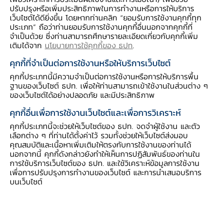
ปรับปรุงหรือเพิ่มประสิทธิภาพในการทำงานหรือการให้บริการ
เว็บไซต์ได้ดียิ่งขึ้น โดยหากท่านคลิก “ยอมรับการใช้งานคุกกี้ทุก
ประเภท” ถือว่าท่านยอมรับการใช้งานคุกกี้อื่นนอกจากคุกกี้ที่
หากมองในมุมเศรษฐกิจแล้ว สถานการณ์แพร่ระบาดของไวรัส
จำเป็นด้วย ซึ่งท่านสามารถศึกษารายละเอียดเกี่ยวกับคุกกี้เพิ่ม
เติมได้จาก
นโยบายการใช้คุกกี้ของ ธปท
.
โควิด-19 อาจแบ่งได้เป็นสามระยะ คือ
1) ช่วงที่มีสถานการณ์แพร่ระบาดในระยะแรก
ทำให้ภาครัฐต้อง
คุกกี้ที่จำเป็นต่อการใช้งานหรือให้บริการเว็บไซต์
มุ่งดูแลเยียวยากลุ่มผู้ได้รับผลกระทบให้สามารถดำรงชีพได้
คุกกี้ประเภทนี้มีความจำเป็นต่อการใช้งานหรือการให้บริการพื้น
เช่น การขึ้นทะเบียนผู้ประกอบอาชีพอิสระเพื่อรับเงินเยียวยาใน
ฐานของเว็บไซต์ ธปท. เพื่อให้ท่านสามารถเข้าใช้งานในส่วนต่าง ๆ
โครงการ “เราไม่ทิ้งกัน” การให้เงินช่วยเหลือแก่ครัวเรือน
ของเว็บไซต์ได้อย่างปลอดภัย และมีประสิทธิภาพ
เกษตรกร ตลอดจน การให้เงินช่วยเหลือลูกจ้างในระบบประกัน
คุกกี้อื่นเพื่อการใช้งานเว็บไซต์และเพื่อการวิเคราะห์
สังคมซึ่งยังไม่ถูกเลิกจ้างแต่ไม่สามารถกลับเข้าทำงานได้
คุกกี้ประเภทนี้จะช่วยให้เว็บไซต์ของ ธปท. จดจำผู้ใช้งาน และตัว
ชั่วคราวจากเหตุสุดวิสัย
เลือกต่าง ๆ ที่ท่านได้ตั้งค่าไว้ รวมทั้งช่วยให้เว็บไซต์ส่งมอบ
2) ช่วงที่สามารถควบคุมการแพร่ระบาดได้
ภาครัฐจึงใช้
คุณสมบัติและเนื้อหาเพิ่มเติมให้ตรงกับการใช้งานของท่านได้
มาตรการกระตุ้นเพื่อฟื้นฟูกิจกรรมทางเศรษฐกิจ โดยสร้าง
นอกจากนี้ คุกกี้ดังกล่าวยังทำให้เห็นการปฏิสัมพันธ์ของท่านใน
อุปสงค์ในประเทศเพื่อทดแทนอุปสงค์จากต่างประเทศที่ยังไม่
การใช้บริการเว็บไซต์ของ ธปท. และใช้วิเคราะห์ข้อมูลการใช้งาน
เพื่อการปรับปรุงการทำงานของเว็บไซต์ และการนำเสนอบริการ
ฟื้นตัว โดยเฉพาะในภาคการท่องเที่ยวและบริการที่ได้รับผลกระ
บนเว็บไซต์
ทบมากเป็นพิเศษ และ
3) ช่วงที่เศรษฐกิจและสังคมปรับตัวเข้าสู่ภาวะปกติใหม่
หลัง
การแพร่ระบาดของโรคโควิด-19 ยุติลง