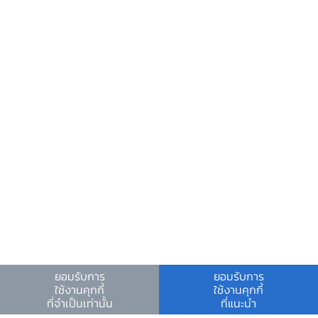
ศูนย์ข้อมูลข่าวสารอิเล็กทรอนิกส์ ธปท.
วันหยุดสถาบันการเงิน
ร่วมงานกับเรา
คำถาม-คำตอบ
คำถามพบบ่อย
พบกับเราได้ที่
ยอมรับการ
ยอมรับการ
ใช้งานคุกกี้
ใช้งานคุกกี้
เงื่อนไขและข้อตกลง
|
นโยบายคุ้มครองข้อมูลส่วนบุคคล
|
ที่จำเป็นเท่านั้น
ที่แนะนำ
นโยบายการใช้คุกกี้