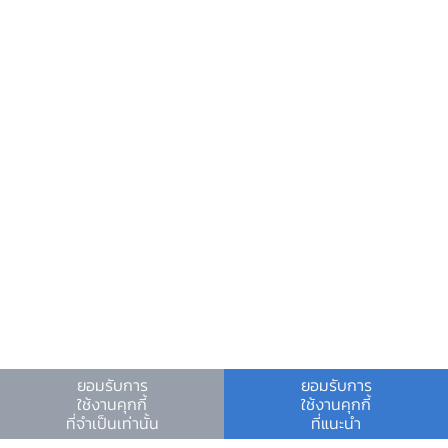
ศูนย์ข้อมูลข่าวสารอิเล็กทรอนิกส์ ธปท.
วันหยุดสถาบันการเงิน
ร่วมงานกับเรา
คำถาม-คำตอบ
คำถามพบบ่อย
พบกับเราได้ที่
ยอมรับการ
ยอมรับการ
ใช้งานคุกกี้
ใช้งานคุกกี้
เงื่อนไขและข้อตกลง
|
นโยบายคุ้มครองข้อมูลส่วนบุคคล
|
ที่จำเป็นเท่านั้น
ที่แนะนำ
นโยบายการใช้คุกกี้