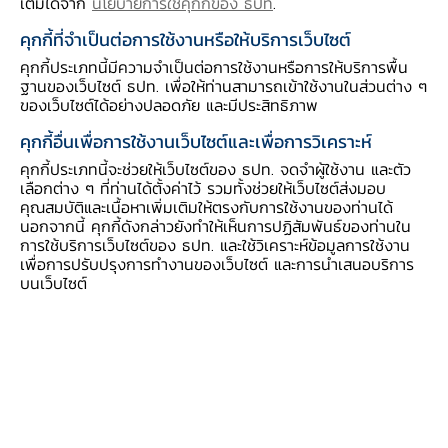
เติมได้จาก
นโยบายการใช้คุกกี้ของ ธปท
.
3
โดยตรงของคนไทยในต่างประเทศ
(TDI) เงิน
คุกกี้ที่จำเป็นต่อการใช้งานหรือให้บริการเว็บไซต์
4
ลงทุนในหลักทรัพย์สุทธิของทั้งคนไทย
(TPI) และ
คุกกี้ประเภทนี้มีความจำเป็นต่อการใช้งานหรือการให้บริการพื้น
5
ฐานของเว็บไซต์ ธปท. เพื่อให้ท่านสามารถเข้าใช้งานในส่วนต่าง ๆ
นักลงทุนต่างชาติ
(FPI) ไหลออกถึง 12,500 ล้าน
ของเว็บไซต์ได้อย่างปลอดภัย และมีประสิทธิภาพ
ดอลลาร์สหรัฐฯ 7,600 ล้านดอลลาร์สหรัฐฯ และ
คุกกี้อื่นเพื่อการใช้งานเว็บไซต์และเพื่อการวิเคราะห์
100 ล้านดอลลาร์สหรัฐฯ ตามลำดับ ตัวเลขนี้จึง
คุกกี้ประเภทนี้จะช่วยให้เว็บไซต์ของ ธปท. จดจำผู้ใช้งาน และตัว
สะท้อนว่า
เงินบาทแข็งค่าตามเงินไหลเข้าสุทธิจากดุล
เลือกต่าง ๆ ที่ท่านได้ตั้งค่าไว้ รวมทั้งช่วยให้เว็บไซต์ส่งมอบ
บัญชีเดินสะพัดและ FDI เป็นหลักและไม่ใช่เงินไหล
คุณสมบัติและเนื้อหาเพิ่มเติมให้ตรงกับการใช้งานของท่านได้
นอกจากนี้ คุกกี้ดังกล่าวยังทำให้เห็นการปฏิสัมพันธ์ของท่านใน
เข้ามาเพื่อซื้อหลักทรัพย์ไทยของนักลงทุนต่างชาติ
การใช้บริการเว็บไซต์ของ ธปท. และใช้วิเคราะห์ข้อมูลการใช้งาน
บาทแข็งแบบนี้บอกอะไร?
หลายท่านอาจสงสัย
เพื่อการปรับปรุงการทำงานของเว็บไซต์ และการนำเสนอบริการ
ต่อว่า ทั้งที่เศรษฐกิจและการค้าโลกชะลอตัวจากพิษ
บนเว็บไซต์
ของสงครามการค้าแต่ทำไมมูลค่าการส่งออกของไทย
ยังสูงกว่าการนำเข้า สาเหตุข้อหนึ่งเพราะไทยมี
การนำเข้าสินค้าทุนน้อยตามการลงทุนที่อยู่ในระดับ
ต่ำกว่าอดีต และต่ำกว่าประเทศคู่แข่งอย่าง
อินโดนีเซีย ฟิลิปปินส์ มาเลเซีย และเวียดนาม ซึ่ง