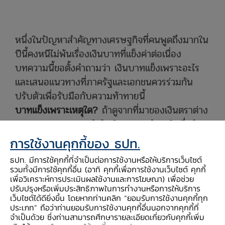
หนึ่งในปัญหาสำคัญทางเศรษฐกิจที่คนพูดถึงมากใน
ปีนี้คงหนีไม่พ้นเรื่องเงินบาทที่แข็งค่าต่อเนื่อง
บทความนี้ขอตั้งคำถามว่า เงินบาทแข็งเพราะอะไร
และเสนอแนวทางที่ภาครัฐและเอกชนควรร่วมกัน
ปรับตัวเพื่อรับมือกับความท้าทายนี้
บาทแข็งเพราะเหตุใด?
ถ้าดูจากที่มาของเงินตราต่าง
ประเทศจากรายการสำคัญในดุลการชำระเงินซึ่งมัก
สะท้อนความสมดุลของความต้องการแลกเงินบาท
การใช้งานคุกกี้ของ ธปท.
กับเงินสกุลต่างประเทศในช่วงเวลาต่าง ๆ จะพบว่า
ธปท. มีการใช้คุกกี้ที่จำเป็นต่อการใช้งานหรือให้บริการเว็บไซต์
1
ในช่วง 10 เดือนแรกของปีนี้ ดุลบัญชีเดินสะพัด
รวมทั้งมีการใช้คุกกี้อื่น (อาทิ คุกกี้เพื่อการใช้งานเว็บไซต์ คุกกี้
เพื่อวิเคราะห์การประเมินผลใช้งานและการโฆษณา) เพื่อช่วย
(CA) เกินดุล 29,300 ล้านดอลลาร์สหรัฐฯ ส่วน
ปรับปรุงหรือเพิ่มประสิทธิภาพในการทำงานหรือการให้บริการ
2
เว็บไซต์ได้ดียิ่งขึ้น โดยหากท่านคลิก “ยอมรับการใช้งานคุกกี้ทุก
เงินลงทุนโดยตรงจากต่างประเทศ
(FDI) ไหลเข้า
ประเภท” ถือว่าท่านยอมรับการใช้งานคุกกี้อื่นนอกจากคุกกี้ที่
9,000 ล้านดอลลาร์สหรัฐฯ ขณะที่เงินลงทุน
จำเป็นด้วย ซึ่งท่านสามารถศึกษารายละเอียดเกี่ยวกับคุกกี้เพิ่ม