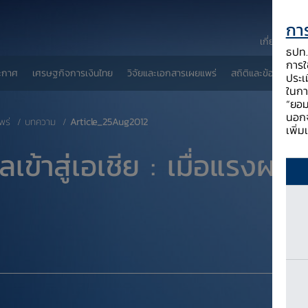
การ
เกี่ยวกับ ธป
ธปท. 
การใช
ะกาศ
เศรษฐกิจการเงินไทย
วิจัยและเอกสารเผยแพร่
สถิติและข้อมูลเผยแพ
ประเ
ในกา
“ยอม
นอกจ
พร่
บทความ
Article_25Aug2012
เพิ่
ลเข้าสู่เอเชีย : เมื่อแรงผล