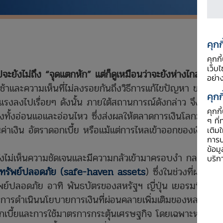
คุกก
คุกก
เว็บ
ะยังไม่ถึง “จุดแตกหัก” แต่ก็ดูเหมือนว่าจะยังห่างไกลกับ
อย่า
าช้าและความเห็นที่ไม่ลงรอยกันถึงวิธีการแก้ไขปัญหา ขณะที่
คุกก
รงลงไปเรื่อยๆ ดังนั้น ภายใต้สถานการณ์ดังกล่าว จึงไม่น่า
คุกก
ึงทั้งอ่อนแอและอ่อนไหว ซึ่งส่งผลให้ตลาดการเงินโลกมี
ๆ ที่
ค่าเงิน อัตราดอกเบี้ย หรือแม้แต่การไหลเข้าออกของเงินทุน
เติม
การป
ข้อม
งไม่เห็นความชัดเจนและมีความกลัวเข้ามาครอบงำ กลยุทธ์
บริก
ทรัพย์ปลอดภัย
(safe-haven assets
) ซึ่งในช่วงที่ผ่านมา
พย์ปลอดภัย อาทิ พันธบัตรของสหรัฐฯ ญี่ปุ่น เยอรมนี ได้
กัน การดำเนินนโยบายการเงินที่ผ่อนคลายเพิ่มเติมของหลาย
เบี้ยและการใช้มาตรการกระตุ้นเศรษฐกิจ โดยเฉพาะหลัง