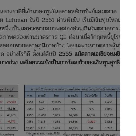
ุนต่างชาติที่เข้ามาลงทุนในตลาดหลักทรัพย์และตลาด
ฤต Lehman ในปี 2551 ผ่านพ้นไป เริ่มมีเงินทุนไหลเข้ามา
วนหนึ่งเป็นผลพวงจากสภาพคล่องส่วนเกินในตลาดการเงินโลก
สภาพคล่องผ่านมาตรการ QE ต่อมาเมื่อวิกฤตหนี้ยุโรปที่
ุนไหลออกจากตลาดภูมิภาคบ้าง โดยเฉพาะจากตลาดหุ้นที่ค่อน
อย่างไรก็ดี ตั้งแต่ต้นปี
2555 แม้ตลาดเอเชียจะเผชิญกับ
บางช่วง แต่โดยรวมยังเป็นการไหลเข้าของเงินทุนสุทธิจาก