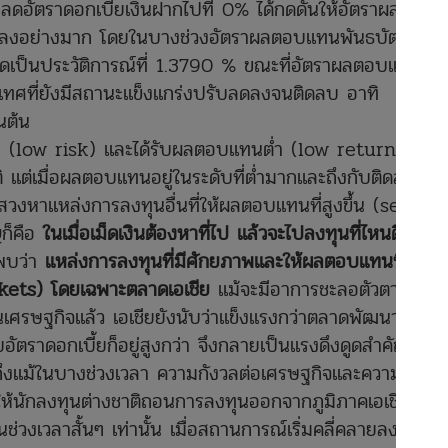
ดอัตราดอกเบี้ยเงินฝากไปที่ 0% ได้กดดันให้อัตราผล
ลงอย่างมาก โดยในบางช่วงอัตราผลตอบแทนพันธบัตร
ุดเป็นประวัติการณ์ที่ 1.3790 % ขณะที่อัตราผลตอบแทน
ทศที่ยังมีสถานะแข็งแกร่งปรับลดลงจนติดลบ อาทิ
นต้น
งต่ำ (low risk) และได้รับผลตอบแทนต่ำ (low return) แม้
ิ แต่เมื่อผลตอบแทนอยู่ในระดับที่ต่ำมากและถึงกับติดลบเช่น
แสวงหาแหล่งการลงทุนอื่นที่ให้ผลตอบแทนที่สูงขึ้น (search
ก็คือ
ในเมื่อเม็ดเงินต้องหาที่ไป แล้วจะไปลงทุนที่ไหนดี?
ะพบว่า
แหล่งการลงทุนที่มีศักยภาพและให้ผลตอบแทนที่ดีกว่า
rkets) โดยเฉพาะตลาดเอเชีย
แม้จะมีอาการชะลอตัวตาม
เศรษฐกิจแล้ว เอเชียยังนับว่าแข็งแรงกว่าตลาดพัฒนาแล้ว
ราดอกเบี้ยก็อยู่สูงกว่า จึงกลายเป็นแรงดึงดูดสำคัญที่
คถึงแม้ในบางช่วงเวลา ความกังวลต่อเศรษฐกิจและความเสี่ยง
ให้นักลงทุนต่างชาติถอนการลงทุนออกจากภูมิภาคเอเชีย แต่
นช่วงเวลาสั้นๆ เท่านั้น เมื่อสถานการณ์เริ่มคลี่คลายลง เงิน