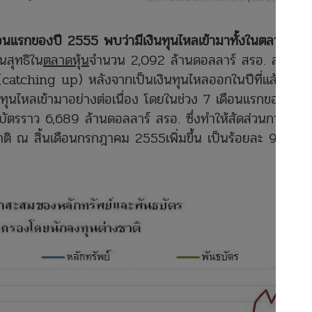
ือนแรกของปี 2555 พบว่ามีเงินทุนไหลเข้ามาทั้งในตลาดหุ้น
นสุทธิใน
ตลาดหุ้น
จำนวน 2,092 ล้านดอลลาร์ สรอ. ส่วน
 (catching up) หลังจากเป็นเงินทุนไหลออกในปีที่แล้ว
นทุนไหลเข้ามาอย่างต่อเนื่อง โดยในช่วง 7 เดือนแรกของปีนี้
บัตรราว 6,689 ล้านดอลลาร์ สรอ. ซึ่งทำให้สัดส่วนการถือ
ิ ณ สิ้นเดือนกรกฎาคม 2555เพิ่มขึ้น เป็นร้อยละ 9.58