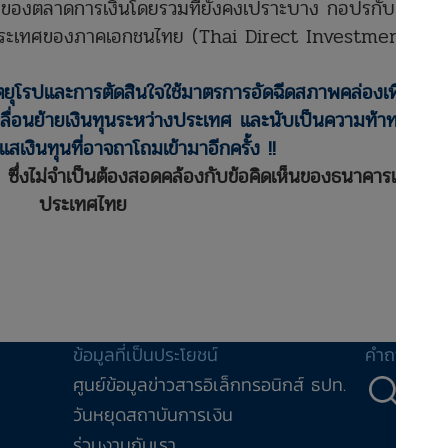
 ของตลาดการเงินโดยรวมที่ยังคงเปราะบาง กอปรกับแนว
ระเทศของภาคเอกชนไทย (Thai Direct Investment) ที่
ตยุโรปและการตัดสินใจใช้มาตรการอัดฉีดสภาพคล่องเพิ่มเติม
ลื่อนย้ายเงินทุนระหว่างประเทศ และนับเป็นความท้าทาย
แสเงินทุนที่อาจถาโถมเข้ามาอีกครั้ง !!
ล
ซึ่งไม่จำเป็นต้องสอดคล้องกับข้อคิดเห็นของธนาคารแห่ง
ประเทศไทย
ข้อมูลที่เป็นประโยชน์
คำถาม-คำ
ศูนย์ข้อมูลข่าวสารอิเล็กทรอนิกส์ ธปท.
คำถ
วันหยุดสถาบันการเงิน
ร่วมงานกับเรา