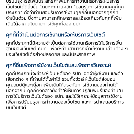
ปรับปรุงหรือเพิ่มประสิทธิภาพในการทำงานหรือการให้บริการ
เนื่องจากข้อมูลจากดาวเทียมมีจุดเด่นหลายประการ
เว็บไซต์ได้ดียิ่งขึ้น โดยหากท่านคลิก “ยอมรับการใช้งานคุกกี้ทุก
เช่น มีความละเอียดสูงสามารถสะท้อนสภาวะราย
ประเภท” ถือว่าท่านยอมรับการใช้งานคุกกี้อื่นนอกจากคุกกี้ที่
จำเป็นด้วย ซึ่งท่านสามารถศึกษารายละเอียดเกี่ยวกับคุกกี้เพิ่ม
พื้นที่ และยังสามารถครอบคลุมทั่วประเทศ (หรือใน
เติมได้จาก
นโยบายการใช้คุกกี้ของ ธปท
.
บางกรณีทั่วโลก) และถูกจัดเก็บและประมวลผลอ
คุกกี้ที่จำเป็นต่อการใช้งานหรือให้บริการเว็บไซต์
ย่างโปร่งใส รวดเร็ว มีความถี่สูง เป็นระบบอย่างต่อ
คุกกี้ประเภทนี้มีความจำเป็นต่อการใช้งานหรือการให้บริการพื้น
เนื่องเป็นระยะเวลายาวนาน ข้อมูลเหล่านี้จึงเป็น
ฐานของเว็บไซต์ ธปท. เพื่อให้ท่านสามารถเข้าใช้งานในส่วนต่าง ๆ
ขุมทรัพย์ที่สำคัญเชิงเศรษฐกิจและนโยบาย และได้
ของเว็บไซต์ได้อย่างปลอดภัย และมีประสิทธิภาพ
ถูกนำมาประยุกต์ใช้เป็นตัวชี้วัดการเปลี่ยนแปลง
คุกกี้อื่นเพื่อการใช้งานเว็บไซต์และเพื่อการวิเคราะห์
สภาวะทางเศรษฐกิจหรือการใช้ทรัพยากรในระดับ
คุกกี้ประเภทนี้จะช่วยให้เว็บไซต์ของ ธปท. จดจำผู้ใช้งาน และตัว
พื้นที่ ที่ไม่มีข้อมูลหรือการเก็บข้อมูลเป็นไปได้ยาก ใช้
เลือกต่าง ๆ ที่ท่านได้ตั้งค่าไว้ รวมทั้งช่วยให้เว็บไซต์ส่งมอบ
คุณสมบัติและเนื้อหาเพิ่มเติมให้ตรงกับการใช้งานของท่านได้
ในการมุ่งเป้าเชิงนโยบายใช้ในการประเมินความเสีย
นอกจากนี้ คุกกี้ดังกล่าวยังทำให้เห็นการปฏิสัมพันธ์ของท่านใน
หายจากภัยพิบัติต่างๆ ในหลายประเทศข้อมูล
การใช้บริการเว็บไซต์ของ ธปท. และใช้วิเคราะห์ข้อมูลการใช้งาน
เพื่อการปรับปรุงการทำงานของเว็บไซต์ และการนำเสนอบริการ
ดาวเทียมได้ถูกนำมาใช้อย่างแพร่หลายในภาคเกษตร
บนเว็บไซต์
เช่น ในการวางแผนการเพาะปลูกให้มีประสิทธิภาพ
(precision farming) การควบคุมปริมาณผลผลิต
ในตลาดเพื่อลดความเสี่ยงทางราคา และการประกัน