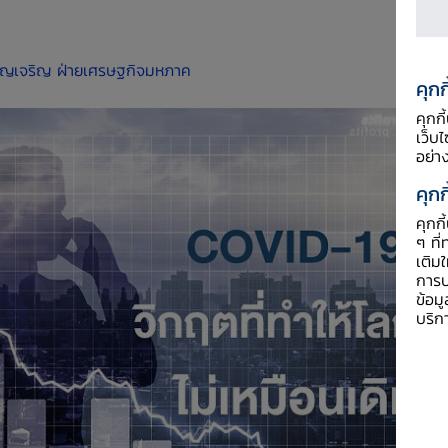
ียญเจริญ
ฝ่ายเศรษฐกิจมหภาค
คุกก
คุกก
เว็บ
อย่า
คุกก
คุกก
ๆ ที่
เติม
การป
ข้อม
บริก