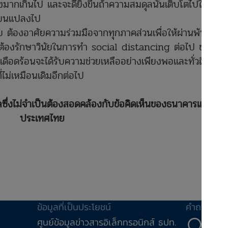
ากเกินไป และจะดียิ่งขึ้นถ้าความสมดุลนั้นเติบโตไปใน
ี่ยนแปลงไป
 ต้องอาศัยความร่วมมือจากทุกภาคส่วนเพื่อให้ผ่านพ้น
ราต้องรักษาวินัยในการทำ social distancing ต่อไป ขณะที่
งเดือดร้อนจะได้รับความช่วยเหลืออย่างเพียงพอและทั่วถึง
่ไม่เหมือนเดิมอีกต่อไป
ลซึ่งไม่จำเป็นต้องสอดคล้องกับข้อคิดเห็นของธนาคารแห่ง
ประเทศไทย
ข้อมูลที่เป็นประโยชน์
คำถาม-คำ
ศูนย์ข้อมูลข่าวสารอิเล็กทรอนิกส์ ธปท.
คำถ