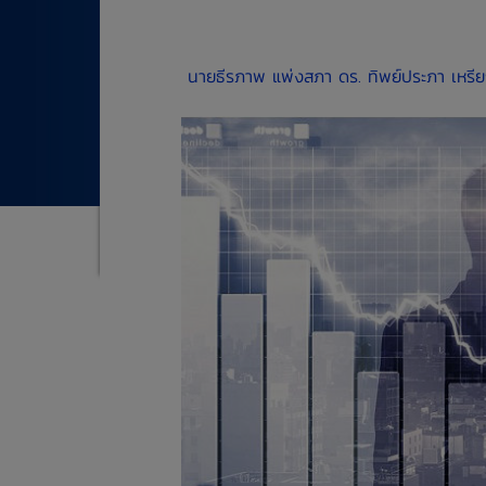
​
นายธีรภาพ แพ่งสภา
ดร. ทิพย์ประภา เหร