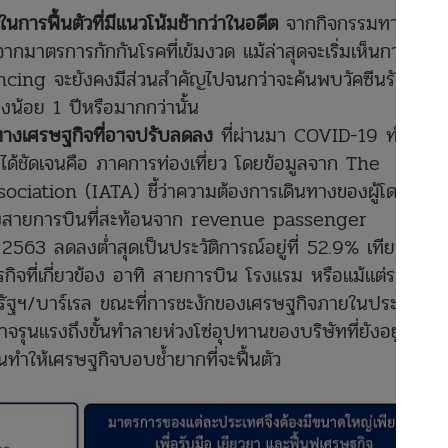
ในการฟื้นตัวที่มีแนวโน้มช้ากว่าในอดีต
จากกิจกรรมทาง
ากมาตรการกักกันโรคที่เข้มงวด แม้ล่าสุดจะเริ่มเห็นการผ่อน
cing จะยังคงมีส่วนสำคัญไปจนกว่าจะค้นพบวัคซีนรักษา
งน้อย 1 ปีหรือมากกว่านั้น
พทางเศรษฐกิจที่อาจปรับลดลง
ที่ผ่านมา COVID-19 ทำให้
็นได้ชัดเจนคือ ภาคการท่องเที่ยว โดยข้อมูลจาก The
ciation (IATA) ชี้ว่าความต้องการเดินทางของผู้โดยสาร
ของสายการบินที่สะท้อนจาก revenue passenger
63 ลดลงต่ำสุดเป็นประวัติการณ์อยู่ที่ 52.9% เทียบกับปี
กิจที่เกี่ยวข้อง อาทิ สายการบิน โรงแรม หรือแม้แต่ราคา
์สหรัฐฯ/บาร์เรล ขณะที่การชะงักของเศรษฐกิจภายในประเทศก็
จรุนแรงถึงขั้นทำลายห่วงโซ่อุปทานของบริษัทที่ยังอยู่รอด
ทำให้เศรษฐกิจบอบช้ำยากที่จะฟื้นตัว