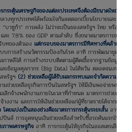
รการกระตุ้นเศรษฐกิจของแต่ละประเทศจึงต้องมีขนาดใหญ่ที่สุด
ลางทุกประเทศได้พร้อมใจกันลดดอกเบี้ยนโยบายและออก
“บาซูก้า” การคลัง ไม่ว่าจะเป็นของสหรัฐฯ ไทย หรือ
0% และ 7.8% ของ GDP ตามลำดับ ซึ่งขนาดมาตรการของ
ริบทของตัวเอง
แต่กรอบของมาตรการมีทิศทางที่คล้ายกัน
บบการสร้างนวัตกรรมป้องกันโรค อาทิ การพัฒนาชุดตรวจ
นเกาหลีใต้ การสร้างระบบติดตามผู้ติดเชื้อจากฐานข้อมูล
และข้อมูลศุลกากร (Big Data) ในไต้หวัน ตลอดจนงบ
สหรัฐฯ
(2) ช่วยเหลือผู้ได้รับผลกระทบและจำกัดความเสีย
วามช่วยเหลือธุรกิจการบินในสหรัฐฯ ให้มีเงินพอจ่ายพนักงาน
ามเลิกจ้างพนักงานภายในเวลาที่กำหนด มาตรการช่วยค่าแรง
รจ้างงาน และการให้เงินช่วยเหลือแก่ผู้ที่ขาดรายได้จากการ
จ โดยแบ่งเป็นสองช่วงคือมาตรการกระตุ้นระยะสั้น
อาทิ การ
ิปปินส์ การอุดหนุนเงินช่วยเหลือสำหรับซื้อรถคันแรกในจีน
กยภาพเศรษฐกิจ
อาทิ การกระตุ้นให้ธุรกิจในออสเตรเลีย