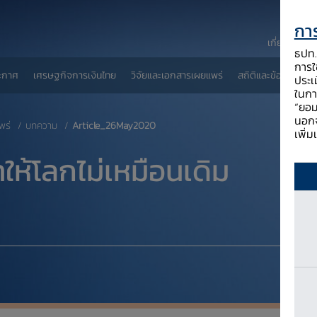
การ
เกี่ยวกับ ธป
ธปท. 
การใช
ะกาศ
เศรษฐกิจการเงินไทย
วิจัยและเอกสารเผยแพร่
สถิติและข้อมูลเผยแพ
ประเ
ในกา
“ยอม
นอกจ
พร่
บทความ
Article_26May2020
เพิ่
ำให้โลกไม่เหมือนเดิม