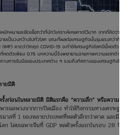
ักหนาและยืดเยื้อกว่าที่นักวิเคราะห์เคยคาดไว้มาก จากที่คิดว่าการ
ยเป็นวงกว้างไปทั่วโลก ขณะที่ผลต่อเศรษฐกิจนั้นรุนแรงกว่าที่หลาย
ศ (IMF) คาดว่าวิกฤต COVID-19 จะทำให้เศรษฐกิจโลกปีนี้หดตัว 3%
2 ที่หดตัวเพียง 0.1% บทความนี้จึงพยายามฉายภาพความแตกต่างของ
วทางการรับมือของประเทศต่าง ๆ รวมถึงทิศทางของเศรษฐกิจโลก
ายมิติ
ั้งก่อนในหลายมิติ มิติแรกคือ “ความลึก” หรือความรุนแรง
พาะผลพวงจากการปิดเมือง ทำให้กิจกรรมทางเศรษฐกิจ
รมาสที่ 1 ของหลายประเทศที่หดตัวลึกกว่าคาด และมีอัตรา
ทั่วโลก โดยเฉพาะจีนที่ GDP หดตัวครั้งแรกในรอบ 28 ปี และ