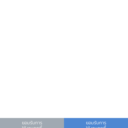
ข้อมูลที่เป็นประโยชน์
ศูนย์ข้อมูลข่าวสารอิเล็กทรอนิกส์ ธปท.
วันหยุดสถาบันการเงิน
ร่วมงานกับเรา
คำถาม-คำตอบ
คำถามพบบ่อย
พบกับเราได้ที่
ยอมรับการ
ยอมรับการ
ใช้งานคุกกี้
ใช้งานคุกกี้