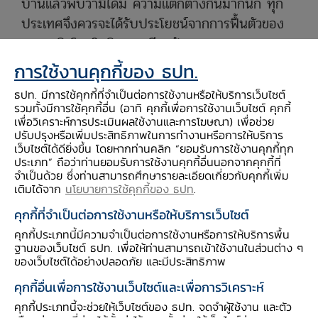
บ้านแล้วพบว่ามิได้มี ความแตกต่างกันมากนัก ทุก
ประเทศจึงควรจะได้รับประโยชน์จากการฟื้นตัวของ
เศรษฐกิจโลกในทิศทางเดียวกัน
จุดที่ทำให้ทิศทางการส่งออกไทยต่างไปจากประเทศ
การใช้งานคุกกี้ของ ธปท.
เพื่อนบ้านมาจากโครงสร้างสินค้าส่งออก ของไทย
ธปท. มีการใช้คุกกี้ที่จำเป็นต่อการใช้งานหรือให้บริการเว็บไซต์
เอง ซึ่งมีทั้งปัญหาเชิงโครงสร้างการผลิตที่ต้องใช้
รวมทั้งมีการใช้คุกกี้อื่น (อาทิ คุกกี้เพื่อการใช้งานเว็บไซต์ คุกกี้
เวลานานในการแก้ไข และปัญหาชั่วคราวที่พึ่งเกิดขึ้น
เพื่อวิเคราะห์การประเมินผลใช้งานและการโฆษณา) เพื่อช่วย
ปรับปรุงหรือเพิ่มประสิทธิภาพในการทำงานหรือการให้บริการ
ในระยะหลัง โดยส่วนที่เป็นปัญหาเชิงโครงสร้างมี
เว็บไซต์ได้ดียิ่งขึ้น โดยหากท่านคลิก “ยอมรับการใช้งานคุกกี้ทุก
สัดส่วนถึงกว่า 20% ของการส่งออกรวม ที่เห็นได้
ประเภท” ถือว่าท่านยอมรับการใช้งานคุกกี้อื่นนอกจากคุกกี้ที่
จำเป็นด้วย ซึ่งท่านสามารถศึกษารายละเอียดเกี่ยวกับคุกกี้เพิ่ม
ชัดคือ สินค้าอิเล็กทรอนิกส์ โดยเฉพาะแผงวงจรรวม
เติมได้จาก
นโยบายการใช้คุกกี้ของ ธปท
.
(Integrated Circuit: IC) และส่วนประกอบต่างๆ
คุกกี้ที่จำเป็นต่อการใช้งานหรือให้บริการเว็บไซต์
ของ Smart Phone และ Tablet ที่ประเทศเพื่อน
คุกกี้ประเภทนี้มีความจำเป็นต่อการใช้งานหรือการให้บริการพื้น
บ้านสามารถส่งออกได้เพิ่มขึ้นมาก ในขณะที่การส่ง
ฐานของเว็บไซต์ ธปท. เพื่อให้ท่านสามารถเข้าใช้งานในส่วนต่าง ๆ
ออก ของไทยกลับขยายตัวเพียงเล็กน้อย (ภาพที่ 1)
ของเว็บไซต์ได้อย่างปลอดภัย และมีประสิทธิภาพ
เนื่องจากไทยขาดการลงทุนเพื่อยกระดับเทคโนโลยี
คุกกี้อื่นเพื่อการใช้งานเว็บไซต์และเพื่อการวิเคราะห์
มานาน ทำให้ความสามารถในการแข่งขันในตลาด
คุกกี้ประเภทนี้จะช่วยให้เว็บไซต์ของ ธปท. จดจำผู้ใช้งาน และตัว