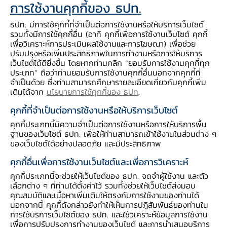
การใช้งานคุกกี้ของ ธปท.
questions demand further investigation
of the current structure of Thailand's
ธปท. มีการใช้คุกกี้ที่จำเป็นต่อการใช้งานหรือให้บริการเว็บไซต์
external debt to explain such an
รวมทั้งมีการใช้คุกกี้อื่น (อาทิ คุกกี้เพื่อการใช้งานเว็บไซต์ คุกกี้
เพื่อวิเคราะห์การประเมินผลใช้งานและการโฆษณา) เพื่อช่วย
increase as compared to the 1997-crisis
ปรับปรุงหรือเพิ่มประสิทธิภาพในการทำงานหรือการให้บริการ
era.
เว็บไซต์ได้ดียิ่งขึ้น โดยหากท่านคลิก “ยอมรับการใช้งานคุกกี้ทุก
ประเภท” ถือว่าท่านยอมรับการใช้งานคุกกี้อื่นนอกจากคุกกี้ที่
Since 1980, Thailand incurred external-
จำเป็นด้วย ซึ่งท่านสามารถศึกษารายละเอียดเกี่ยวกับคุกกี้เพิ่ม
borrowing debts mostly to bridge the
เติมได้จาก
นโยบายการใช้คุกกี้ของ ธปท
.
gap of cumulative current-account
คุกกี้ที่จำเป็นต่อการใช้งานหรือให้บริการเว็บไซต์
deficits. These debts (a substantial
คุกกี้ประเภทนี้มีความจำเป็นต่อการใช้งานหรือการให้บริการพื้น
portion in the short term) were made
ฐานของเว็บไซต์ ธปท. เพื่อให้ท่านสามารถเข้าใช้งานในส่วนต่าง ๆ
ของเว็บไซต์ได้อย่างปลอดภัย และมีประสิทธิภาพ
possible through financial liberalisation
in 1993 coupled with the presence of
คุกกี้อื่นเพื่อการใช้งานเว็บไซต์และเพื่อการวิเคราะห์
the Bangkok International Banking
คุกกี้ประเภทนี้จะช่วยให้เว็บไซต์ของ ธปท. จดจำผู้ใช้งาน และตัว
เลือกต่าง ๆ ที่ท่านได้ตั้งค่าไว้ รวมทั้งช่วยให้เว็บไซต์ส่งมอบ
Facility loans. Great availability of these
คุณสมบัติและเนื้อหาเพิ่มเติมให้ตรงกับการใช้งานของท่านได้
"cheap" loans together with non-
นอกจากนี้ คุกกี้ดังกล่าวยังทำให้เห็นการปฏิสัมพันธ์ของท่านใน
การใช้บริการเว็บไซต์ของ ธปท. และใช้วิเคราะห์ข้อมูลการใช้งาน
stringent bank lending policies spurred
เพื่อการปรับปรุงการทำงานของเว็บไซต์ และการนำเสนอบริการ