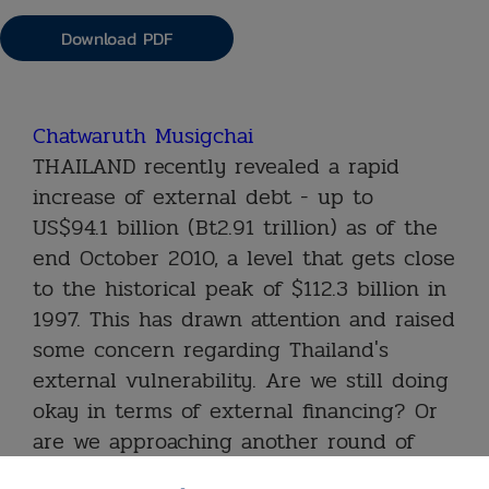
Download PDF
Chatwaruth Musigchai
THAILAND recently revealed a rapid
increase of external debt - up to
US$94.1 billion (Bt2.91 trillion) as of the
end October 2010, a level that gets close
to the historical peak of $112.3 billion in
1997. This has drawn attention and raised
some concern regarding Thailand's
external vulnerability. Are we still doing
okay in terms of external financing? Or
are we approaching another round of
excessive external borrowings? These