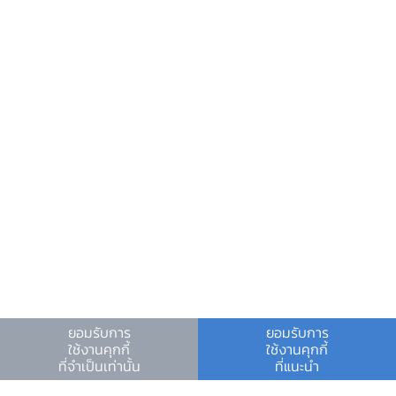
ศูนย์ข้อมูลข่าวสารอิเล็กทรอนิกส์ ธปท.
วันหยุดสถาบันการเงิน
ร่วมงานกับเรา
คำถาม-คำตอบ
คำถามพบบ่อย
พบกับเราได้ที่
ยอมรับการ
ยอมรับการ
ใช้งานคุกกี้
ใช้งานคุกกี้
เงื่อนไขและข้อตกลง
|
นโยบายคุ้มครองข้อมูลส่วนบุคคล
|
ที่จำเป็นเท่านั้น
ที่แนะนำ
นโยบายการใช้คุกกี้