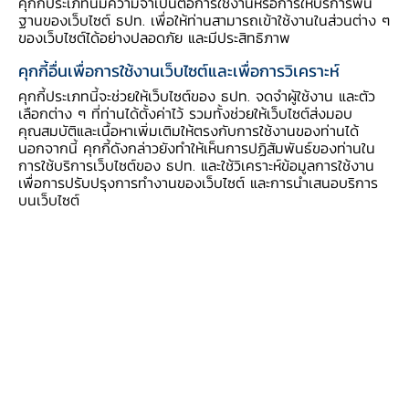
คุกกี้ประเภทนี้มีความจำเป็นต่อการใช้งานหรือการให้บริการพื้น
และแท็กซี่ออกมาเรียกร้องให้รัฐตรึงราคาน้ำมันอยู่
ฐานของเว็บไซต์ ธปท. เพื่อให้ท่านสามารถเข้าใช้งานในส่วนต่าง ๆ
เนือง ๆ
ของเว็บไซต์ได้อย่างปลอดภัย และมีประสิทธิภาพ
ในทางกลับกัน
ค่าขนส่งทางทะเลปรับสูงขึ้นอย่างต่อ
คุกกี้อื่นเพื่อการใช้งานเว็บไซต์และเพื่อการวิเคราะห์
เนื่อง
สภาผู้ส่งสินค้าทางเรือแห่งประเทศไทยเห็น
คุกกี้ประเภทนี้จะช่วยให้เว็บไซต์ของ ธปท. จดจำผู้ใช้งาน และตัว
ว่าการขนส่งระหว่างประเทศในระยะนี้เป็นไปอย่าง
เลือกต่าง ๆ ที่ท่านได้ตั้งค่าไว้ รวมทั้งช่วยให้เว็บไซต์ส่งมอบ
คุณสมบัติและเนื้อหาเพิ่มเติมให้ตรงกับการใช้งานของท่านได้
ล่าช้า ซึ่งเป็นผลพวงจากการเดินทางอ้อมน่านน้ำที่มี
นอกจากนี้ คุกกี้ดังกล่าวยังทำให้เห็นการปฏิสัมพันธ์ของท่านใน
ความขัดแย้ง ประกอบกับขั้นตอนการส่งออกที่เข้ม
การใช้บริการเว็บไซต์ของ ธปท. และใช้วิเคราะห์ข้อมูลการใช้งาน
งวดมากขึ้น ทำให้มีเรือขนส่งค้างอยู่ที่ท่าเรือจำนวน
เพื่อการปรับปรุงการทำงานของเว็บไซต์ และการนำเสนอบริการ
บนเว็บไซต์
มาก ปัจจัยเหล่านี้ยิ่งซ้ำเติมให้ค่าขนส่งปรับสูงขึ้นอีก
และกระทบต่อผู้ประกอบการอย่างหลีกเลี่ยงไม่ได้ ทั้ง
ผู้นำเข้าที่ส่วนใหญ่ต้องรับผิดชอบค่าขนส่งเอง และผู้
ส่งออกที่แม้จะขายกันแบบ FOB (Free on
Board) แต่หากค่าระวางเรือยังคงเพิ่มสูงขึ้นต่อเนื่อง
คู่ค้าต่างประเทศอาจขอเจรจาปรับราคาในสัญญา
ใหม่อีกครั้ง โดยค่าระวางเรือช่วงต้นเดือนมีนาคม
ปรับขึ้นมาใกล้แตะจุดสูงสุดในช่วงที่เกิดปัญหา