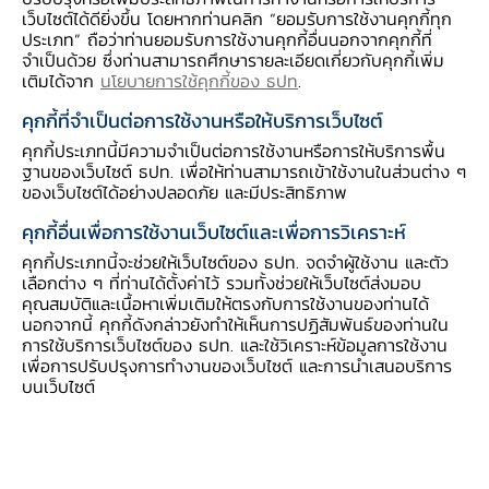
เว็บไซต์ได้ดียิ่งขึ้น โดยหากท่านคลิก “ยอมรับการใช้งานคุกกี้ทุก
มองย้อนกลับไป 15 ปีที่ผ่านมา จำนวนนักท่องเที่ยว
ประเภท” ถือว่าท่านยอมรับการใช้งานคุกกี้อื่นนอกจากคุกกี้ที่
จำเป็นด้วย ซึ่งท่านสามารถศึกษารายละเอียดเกี่ยวกับคุกกี้เพิ่ม
ต่างชาติขยายตัวเฉลี่ยปีละ 10.4% นำโดยกลุ่มนัก
เติมได้จาก
นโยบายการใช้คุกกี้ของ ธปท
.
ท่องเที่ยวระยะใกล้ อาทิ จีน อินเดีย เกาหลีใต้ และ
คุกกี้ที่จำเป็นต่อการใช้งานหรือให้บริการเว็บไซต์
อาเซียน และมีส่วนสำคัญต่อการเติบโตของภาคการ
คุกกี้ประเภทนี้มีความจำเป็นต่อการใช้งานหรือการให้บริการพื้น
ท่องเที่ยวคิดเป็น 7.1% รวมถึงกลุ่มระยะไกลที่ยังคง
ฐานของเว็บไซต์ ธปท. เพื่อให้ท่านสามารถเข้าใช้งานในส่วนต่าง ๆ
เติบโตอย่างต่อเนื่อง
ขณะที่เมื่อมองไปข้างหน้า
ภาค
ของเว็บไซต์ได้อย่างปลอดภัย และมีประสิทธิภาพ
การท่องเที่ยวของไทยยังมีโอกาสขยายตัว เพราะ
คุกกี้อื่นเพื่อการใช้งานเว็บไซต์และเพื่อการวิเคราะห์
เศรษฐกิจของประเทศต้นทางที่เป็นตลาดนักท่อง
คุกกี้ประเภทนี้จะช่วยให้เว็บไซต์ของ ธปท. จดจำผู้ใช้งาน และตัว
เที่ยวหลักกำลังอยู่ในช่วงเติบโต
จากการศึกษา
เลือกต่าง ๆ ที่ท่านได้ตั้งค่าไว้ รวมทั้งช่วยให้เว็บไซต์ส่งมอบ
คุณสมบัติและเนื้อหาเพิ่มเติมให้ตรงกับการใช้งานของท่านได้
ศักยภาพของภาคการท่องเที่ยวของไทยเชิงปริมาณ
นอกจากนี้ คุกกี้ดังกล่าวยังทำให้เห็นการปฏิสัมพันธ์ของท่านใน
[2]
จาก Gravity model
พบว่า
ปัจจัยที่สนับสนุน
การใช้บริการเว็บไซต์ของ ธปท. และใช้วิเคราะห์ข้อมูลการใช้งาน
เพื่อการปรับปรุงการทำงานของเว็บไซต์ และการนำเสนอบริการ
ให้จำนวนนักท่องเที่ยวต่างชาติขยายตัว ได้แก่ (1)
บนเว็บไซต์
เศรษฐกิจของประเทศต้นทาง (income effect)
ซึ่งสะท้อนจากภาพรายได้ต่อหัวของนักท่องเที่ยว
แต่ละประเทศที่มีความสัมพันธ์เชิงบวกกับจำนวนนัก