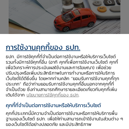
การใช้งานคุกกี้ของ ธปท.
ธปท. มีการใช้คุกกี้ที่จำเป็นต่อการใช้งานหรือให้บริการเว็บไซต์
รวมทั้งมีการใช้คุกกี้อื่น (อาทิ คุกกี้เพื่อการใช้งานเว็บไซต์ คุกกี้
เพื่อวิเคราะห์การประเมินผลใช้งานและการโฆษณา) เพื่อช่วย
ในการมีรถยนต์หรือรถจักรยานยนต์เพื่อใช้งานสักคัน
ปรับปรุงหรือเพิ่มประสิทธิภาพในการทำงานหรือการให้บริการ
คนทั่วไปและธุรกิจจำนวนไม่น้อยได้ใช้บริการที่เรียกว่า
เว็บไซต์ได้ดียิ่งขึ้น โดยหากท่านคลิก “ยอมรับการใช้งานคุกกี้ทุก
ประเภท” ถือว่าท่านยอมรับการใช้งานคุกกี้อื่นนอกจากคุกกี้ที่
เช่าซื้อ-ลีสซิ่ง ซึ่งปัจจุบัน 1 ใน 3 ของยอดธุรกรรม
จำเป็นด้วย ซึ่งท่านสามารถศึกษารายละเอียดเกี่ยวกับคุกกี้เพิ่ม
เช่าซื้อ-ลีสซิ่ง มาจากผู้ให้บริการที่ไม่ใช่สถาบันการ
เติมได้จาก
นโยบายการใช้คุกกี้ของ ธปท
.
เงินและไม่ใช่บริษัทลูกของธนาคารพาณิชย์ หรือเรียก
คุกกี้ที่จำเป็นต่อการใช้งานหรือให้บริการเว็บไซต์
ว่ากลุ่ม non-bank ที่ยังไม่มีหน่วยงานเฉพาะเข้ามา
คุกกี้ประเภทนี้มีความจำเป็นต่อการใช้งานหรือการให้บริการพื้น
กำกับดูแล มีเพียงการกำหนดมาตรฐานของสัญญา
ฐานของเว็บไซต์ ธปท. เพื่อให้ท่านสามารถเข้าใช้งานในส่วนต่าง ๆ
ของเว็บไซต์ได้อย่างปลอดภัย และมีประสิทธิภาพ
และการรับเรื่องร้องเรียนเท่านั้นที่อยู่ภายใต้การดูแล