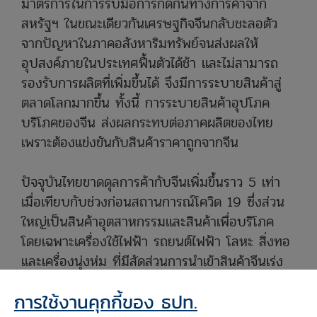
มาตรการในการรับมือการกีดกันทางการค้าจาก
สหรัฐฯ ในขณะเดียวกันเศรษฐกิจจีนกลับชะลอตัว
จากปัญหาในภาคอสังหาริมทรัพย์จนส่งผลให้
อุปสงค์ภายในประเทศฟื้นตัวได้ช้า และไม่สามารถ
รองรับการผลิตที่เพิ่มขึ้นได้ จึงมีการระบายสินค้าสู่
ตลาดโลกมากขึ้น ทั้งนี้ การระบายสินค้าอุปโภค
บริโภคของจีน ส่งผลกระทบต่อภาคผลิตของไทย
เพราะต้องแข่งขันกับสินค้าราคาถูกจากจีน
ปัจจุบันไทยขาดดุลการค้ากับจีนเพิ่มขึ้นราว 5 เท่า
เมื่อเทียบกับช่วงก่อนสถานการณ์โควิด 19 ซึ่งส่วน
ใหญ่เป็นสินค้าอุตสาหกรรมและสินค้าเพื่อบริโภค
โดยเฉพาะเครื่องใช้ไฟฟ้า รถยนต์ไฟฟ้า โลหะ สิ่งทอ
และเครื่องนุ่งห่ม ที่มีสัดส่วนการนำเข้าสินค้าจีนเร่ง
ขึ้นและเป็นกลุ่มอุตสาหกรรมที่การผลิตในไทยหดตัว
การใช้งานคุกกี้ของ ธปท.