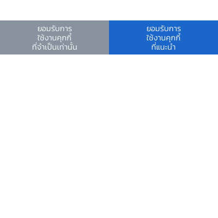
อีเมลงานรับ-ส่งเอกสารกับ ธปท.
ช่องทางอิเล็กทรอนิกส์สำหรับติดต่อ ธปท.
ยอมรับการ
ยอมรับการ
รายงานประจำปี 2567
ช่องทางร้องเรียนของสำนักงาน ป.ป.ช. และสำนักงาน
ใช้งานคุกกี้
ใช้งานคุกกี้
ที่จำเป็นเท่านั้น
ที่แนะนำ
ป.ป.ท.
ข้อมูลที่เป็นประโยชน์
ศูนย์ข้อมูลข่าวสารอิเล็กทรอนิกส์ ธปท.
วันหยุดสถาบันการเงิน
ร่วมงานกับเรา
คำถาม-คำตอบ
คำถามพบบ่อย
พบกับเราได้ที่