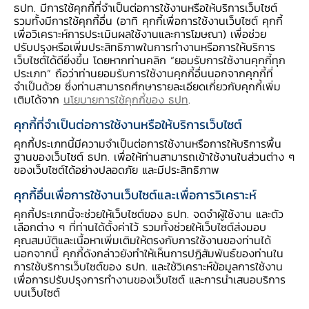
ธปท. มีการใช้คุกกี้ที่จำเป็นต่อการใช้งานหรือให้บริการเว็บไซต์
รวมทั้งมีการใช้คุกกี้อื่น (อาทิ คุกกี้เพื่อการใช้งานเว็บไซต์ คุกกี้
เพื่อวิเคราะห์การประเมินผลใช้งานและการโฆษณา) เพื่อช่วย
ปรับปรุงหรือเพิ่มประสิทธิภาพในการทำงานหรือการให้บริการ
เว็บไซต์ได้ดียิ่งขึ้น โดยหากท่านคลิก “ยอมรับการใช้งานคุกกี้ทุก
ประเภท” ถือว่าท่านยอมรับการใช้งานคุกกี้อื่นนอกจากคุกกี้ที่
จำเป็นด้วย ซึ่งท่านสามารถศึกษารายละเอียดเกี่ยวกับคุกกี้เพิ่ม
เติมได้จาก
นโยบายการใช้คุกกี้ของ ธปท
.
คุกกี้ที่จำเป็นต่อการใช้งานหรือให้บริการเว็บไซต์
คุกกี้ประเภทนี้มีความจำเป็นต่อการใช้งานหรือการให้บริการพื้น
ฐานของเว็บไซต์ ธปท. เพื่อให้ท่านสามารถเข้าใช้งานในส่วนต่าง ๆ
ของเว็บไซต์ได้อย่างปลอดภัย และมีประสิทธิภาพ
2. สงครามราคาและการชะลอตัวในอุตสาหกรรม
คุกกี้อื่นเพื่อการใช้งานเว็บไซต์และเพื่อการวิเคราะห์
รถยนต์
คุกกี้ประเภทนี้จะช่วยให้เว็บไซต์ของ ธปท. จดจำผู้ใช้งาน และตัว
เลือกต่าง ๆ ที่ท่านได้ตั้งค่าไว้ รวมทั้งช่วยให้เว็บไซต์ส่งมอบ
คุณสมบัติและเนื้อหาเพิ่มเติมให้ตรงกับการใช้งานของท่านได้
การเข้ามาของค่ายรถยนต์ไฟฟ้าจากจีนพร้อมกับ
นอกจากนี้ คุกกี้ดังกล่าวยังทำให้เห็นการปฏิสัมพันธ์ของท่านใน
กลยุทธ์ลดราคาตั้งแต่ต้นเทศปี 2567 กดดันให้
การใช้บริการเว็บไซต์ของ ธปท. และใช้วิเคราะห์ข้อมูลการใช้งาน
เพื่อการปรับปรุงการทำงานของเว็บไซต์ และการนำเสนอบริการ
รถยนต์สันดาปและไฮบริดต้องลดราคา กลายเป็น
บนเว็บไซต์
สงครามราคารถยนต์ที่ส่งผลกระทบต่ออุตสาหกรรม