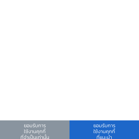
ข้อมูลที่เป็นประโยชน์
ศูนย์ข้อมูลข่าวสารอิเล็กทรอนิกส์ ธปท.
วันหยุดสถาบันการเงิน
ร่วมงานกับเรา
คำถาม-คำตอบ
คำถามพบบ่อย
พบกับเราได้ที่
เอกสารประกอบ
เอกสารนำเสนอในงานสัมมนา
ผลประมาณการเศรษฐกิจอีสาน
ยอมรับการ
ยอมรับการ
สรุปงานสัมมนาวิชาการ
ใช้งานคุกกี้
ใช้งานคุกกี้
ที่จำเป็นเท่านั้น
ที่แนะนำ