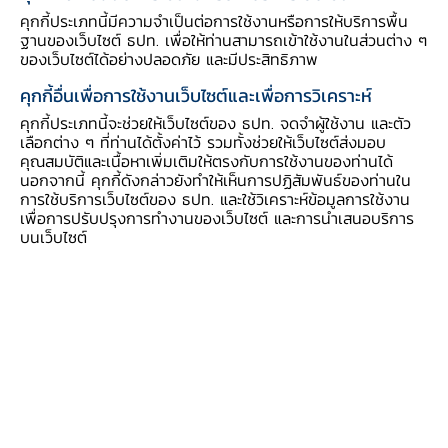
สินเชื่อมีหลากหลายประเภทมีลักษณะและวัตถุประสงค์ที่แตก
คุกกี้ประเภทนี้มีความจำเป็นต่อการใช้งานหรือการให้บริการพื้น
ฐานของเว็บไซต์ ธปท. เพื่อให้ท่านสามารถเข้าใช้งานในส่วนต่าง ๆ
ต่างกัน เราจึงควรพิจารณาประเภทของสินเชื่อที่เหมาะกับ
ของเว็บไซต์ได้อย่างปลอดภัย และมีประสิทธิภาพ
ความจำเป็นในการใช้เงินของเราซึ่งสามารถหาข้อมูลเพิ่มเติม
คุกกี้อื่นเพื่อการใช้งานเว็บไซต์และเพื่อการวิเคราะห์
ได้จากเนื้อหาเรื่องสินเชื่อ และข้อมูลจากสถาบันการเงินต่าง
คุกกี้ประเภทนี้จะช่วยให้เว็บไซต์ของ ธปท. จดจำผู้ใช้งาน และตัว
ๆ
เลือกต่าง ๆ ที่ท่านได้ตั้งค่าไว้ รวมทั้งช่วยให้เว็บไซต์ส่งมอบ
คุณสมบัติและเนื้อหาเพิ่มเติมให้ตรงกับการใช้งานของท่านได้
นอกจากนี้ คุกกี้ดังกล่าวยังทำให้เห็นการปฏิสัมพันธ์ของท่านใน
การใช้บริการเว็บไซต์ของ ธปท. และใช้วิเคราะห์ข้อมูลการใช้งาน
อัตราดอกเบี้ยและวิธีการคิดดอกเบี้ย
เพื่อการปรับปรุงการทำงานของเว็บไซต์ และการนำเสนอบริการ
บนเว็บไซต์
อัตราดอกเ​บี้ยรูปแบบของอัตราดอกเบี้ยที่ใช้และวิธีการ
คำนวณดอกเบี้ยของสถาบันการเงินแต่ละแห่งอาจแตกต่าง
กัน ดังนั้น ควรศึกษาหาข้อมูลให้ครบถ้วนว่าสถาบันการเงิน
ที่เราสนใจจะใช้บริการใช้อัตราดอกเบี้ยเท่าใด เป็นแบบคงที่
หรือลอยตัว และใช้วิธีคำนวณแบบเงินต้นคงที่ (flat rate)
หรือลดต้นลดดอก (effective rate) เพื่อนำมาใช้เป็นข้อมูล
เปรียบเทียบประกอบการตัดสินใจ​