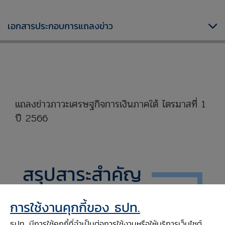
เอกสารประกอบการแถลงข่าว
xxxxxxxxxxxxxxxxxxxxxxxxxxxxxx
แถลงข่าวภาวะเศรษฐกิจการเงินภาคใต้ ไตรมาสที่ 1
ปี 2566
xxxxxxxxxxxxxxxxxxxxxxxxxxxxx
สรุปสาระสำคัญ
การใช้งานคุกกี้ของ ธปท.
เศรษฐกิจภาคใต้ยังอยู่ในทิศทางขยายตัว
ธปท. มีการใช้คุกกี้ที่จำเป็นต่อการใช้งานหรือให้บริการเว็บไซต์