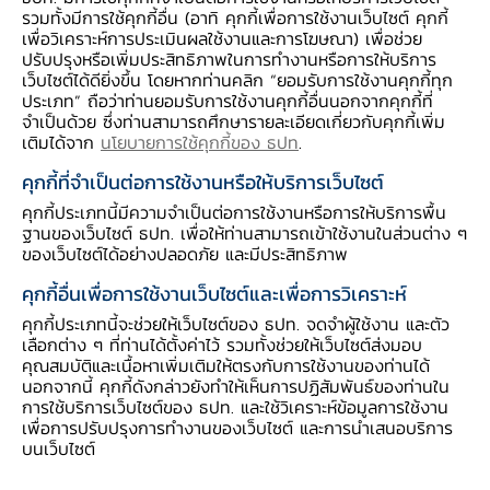
ตามการท่องเที่ยวที่ฟื้นตัว ผลดีจากนักท่อง
รวมทั้งมีการใช้คุกกี้อื่น (อาทิ คุกกี้เพื่อการใช้งานเว็บไซต์ คุกกี้
เที่ยวต่างชาติที่เข้ามามากขึ้น ทำให้รายได้
เพื่อวิเคราะห์การประเมินผลใช้งานและการโฆษณา) เพื่อช่วย
แรงงานและการอุปโภคบริโภคยังคงขยายตัว
ปรับปรุงหรือเพิ่มประสิทธิภาพในการทำงานหรือการให้บริการ
เว็บไซต์ได้ดียิ่งขึ้น โดยหากท่านคลิก “ยอมรับการใช้งานคุกกี้ทุก
แม้มีปัจจัยกดดันจากรายได้เกษตรกรที่ลดลง
ประเภท” ถือว่าท่านยอมรับการใช้งานคุกกี้อื่นนอกจากคุกกี้ที่
จำเป็นด้วย ซึ่งท่านสามารถศึกษารายละเอียดเกี่ยวกับคุกกี้เพิ่ม
ขณะเดียวกันการผลิตอุตสาหกรรมกลับมา
เติมได้จาก
นโยบายการใช้คุกกี้ของ ธปท
.
ขยายตัว ตามการผลิตไม้ยางและผลิตภัณฑ์
และน้ำมันปาล์มดิบที่ขยายตัวมากขึ้น
คุกกี้ที่จำเป็นต่อการใช้งานหรือให้บริการเว็บไซต์
คุกกี้ประเภทนี้มีความจำเป็นต่อการใช้งานหรือการให้บริการพื้น
อย่างไรก็ตาม การลงทุนเอกชนยังคงหดตัว
ฐานของเว็บไซต์ ธปท. เพื่อให้ท่านสามารถเข้าใช้งานในส่วนต่าง ๆ
โดยเฉพาะเครื่องจักรและอุปกรณ์ใน
ของเว็บไซต์ได้อย่างปลอดภัย และมีประสิทธิภาพ
อุตสาหกรรมการผลิต
คุกกี้อื่นเพื่อการใช้งานเว็บไซต์และเพื่อการวิเคราะห์
คุกกี้ประเภทนี้จะช่วยให้เว็บไซต์ของ ธปท. จดจำผู้ใช้งาน และตัว
เลือกต่าง ๆ ที่ท่านได้ตั้งค่าไว้ รวมทั้งช่วยให้เว็บไซต์ส่งมอบ
คุณสมบัติและเนื้อหาเพิ่มเติมให้ตรงกับการใช้งานของท่านได้
นอกจากนี้ คุกกี้ดังกล่าวยังทำให้เห็นการปฏิสัมพันธ์ของท่านใน
รายได้เกษตรกร หดตัวมากขึ้น
การใช้บริการเว็บไซต์ของ ธปท. และใช้วิเคราะห์ข้อมูลการใช้งาน
เพื่อการปรับปรุงการทำงานของเว็บไซต์ และการนำเสนอบริการ
จากด้านราคาที่หดตัวเป็นสำคัญ โดยราคายางพารา
บนเว็บไซต์
และกุ้งขาวหดตัวจากอุปสงค์คู่ค้าที่ชะลอลง ส่วน