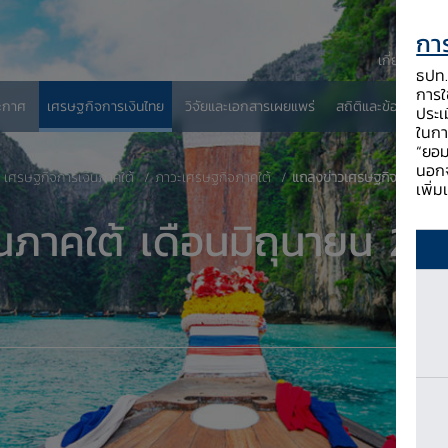
การ
เกี่ยวกับ ธป
ธปท. 
การใช
ะกาศ
เศรษฐกิจการเงินไทย
วิจัยและเอกสารเผยแพร่
สถิติและข้อมูลเผยแพ
ประเ
ในกา
“ยอม
นอกจ
เศรษฐกิจการเงินภาคใต้
ภาวะเศรษฐกิจภาคใต้
แถลงข่าวเศรษฐกิจการเงินภา
เพิ่
นภาคใต้ เดือนมิถุนายน 25