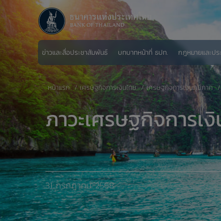
ข่าวและสื่อประชาสัมพันธ์
บทบาทหน้าที่ ธปท.
กฎหมายและปร
หน้าแรก
เศรษฐกิจการเงินไทย
​เศรษฐกิจการเงินภูมิภาค
ภาวะเศรษฐกิจการเงิ
31 กรกฎาคม 2568