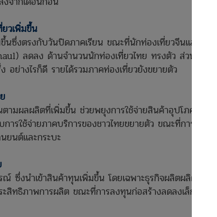
ดลงจากเดือนก่อน
ยวเพิ่มขึ้น
มขึ้นซึ่งตรงกับวันปิดภาคเรียน ขณะที่นักท่องเที่ยวจีนและนัก
haul) ลดลง ด้านจำนวนนักท่องเที่ยวไทย ทรงตัว ส่วนหนึ่ง
่ง อย่างไรก็ดี รายได้รวมภาคท่องเที่ยวยังขยายตัว
อย
นตามผลผลิตที่เพิ่มขึ้น ช่วยพยุงการใช้จ่ายสินค้าอุปโภค
การใช้จ่ายภาคบริการของชาวไทยขยายตัว ขณะที่การใช้
านยนต์และกระบะ
ย
์ ซึ่งนำเข้าสินค้าทุนเพิ่มขึ้น โดยเฉพาะธุรกิจผลิตผลิตภัณฑ์
มประสิทธิภาพการผลิต ขณะที่การลงทุนก่อสร้างลดลงเล็กน้อย