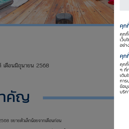
คุกก
คุกก
เว็บ
อย่า
xxxxx
คุกก
คุกก
้ เดือนมิถุนายน 2568
ๆ ที่
เติม
xxxx
การป
ข้อม
สำคัญ
บริก
2568 ขยายตัวเล็กน้อยจากเดือนก่อน