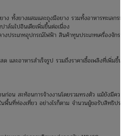
์ยาง ทั้งยางผสมและถุงมือยาง รวมทั้งอาหารทะเลกระป๋อง
ล์มไปอินเดียเพิ่มขึ้นต่อเนื่อง
ลางประเภทอุปกรณ์ไฟฟ้า สินค้าทุนประเภทเครื่องจักร และ
และอาหารสำเร็จรูป รวมถึงราคาเชื้อเพลิงที่เพิ่มขึ้นตาม
ือนก่อน สะท้อนการจ้างงานโดยรวมทรงตัว แม้ยังมีความ
้นที่ท่องเที่ยว อย่างไรก็ตาม จำนวนผู้ขอรับสิทธิประโยชน์