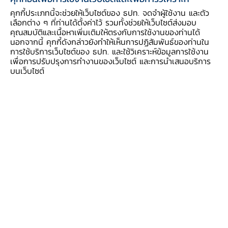
คุกกี้ประเภทนี้จะช่วยให้เว็บไซต์ของ ธปท. จดจำผู้ใช้งาน และตัว
เลือกต่าง ๆ ที่ท่านได้ตั้งค่าไว้ รวมทั้งช่วยให้เว็บไซต์ส่งมอบ
คุณสมบัติและเนื้อหาเพิ่มเติมให้ตรงกับการใช้งานของท่านได้
นอกจากนี้ คุกกี้ดังกล่าวยังทำให้เห็นการปฏิสัมพันธ์ของท่านใน
การใช้บริการเว็บไซต์ของ ธปท. และใช้วิเคราะห์ข้อมูลการใช้งาน
เพื่อการปรับปรุงการทำงานของเว็บไซต์ และการนำเสนอบริการ
บนเว็บไซต์
2485
2485
ธนาคารแห่งประเทศไทย เริ่มใช้ตราสัญลักษณ์ซึ่ง
พระพรหมพิจิตรเป็นผู้ออกแบบโดยใช้รูปพระสยาม
เทวาธิราชในเหรียญเสี้ยว อัฐ โสฬส ที่ออกใช้ใน
รัชกาลที่ 5 มาดัดแปลง และเพิ่มถุงเงินของชาติ อัน
เป็นหน้าที่หลักขององค์กร พระแสงธารพระกรใน
พระหัตถ์ซ้าย เพื่อคอยปกป้องผู้ที่มารุกราน แต่ได้
เปลี่ยนตอนปลายจากรูปดอกไม้มาเป็นลายดอกบัว