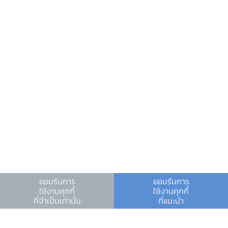
ศูนย์ข้อมูลข่าวสารอิเล็กทรอนิกส์ ธปท.
วันหยุดสถาบันการเงิน
ร่วมงานกับเรา
คำถาม-คำตอบ
คำถามพบบ่อย
พบกับเราได้ที่
ยอมรับการ
ยอมรับการ
ผลการรับฟังความคิดเห็น
ใช้งานคุกกี้
ใช้งานคุกกี้
เงื่อนไขและข้อตกลง
|
นโยบายคุ้มครองข้อมูลส่วนบุคคล
|
ที่จำเป็นเท่านั้น
ที่แนะนำ
นโยบายการใช้คุกกี้
© สงวนลิขสิทธิ์ 2566 ธนาคารแห่งประเทศไทย