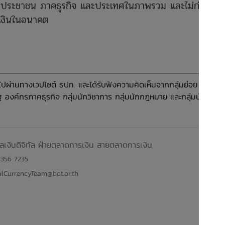
อประชาชน ภาคธุรกิจ และประเทศในภาพรวม และไม่ก่อให้
เงินในอนาคต
ไปผ่านทางเวปไซต์ ธปท. และได้รับฟังความคิดเห็นจากกลุ่มย่อย (focus
องค์กรภาคธุรกิจ กลุ่มนักวิชาการ กลุ่มนักกฎหมาย และกลุ่มนัก
ลเงินดิจิทัล ฝ่ายตลาดการเงิน สายตลาดการเงิน
2356 7235
alCurrencyTeam@bot.or.th