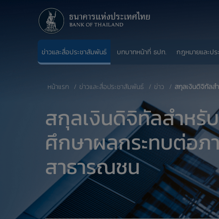
ข่าวและสื่อประชาสัมพันธ์
บทบาทหน้าที่ ธปท.
กฎหมายและปร
หน้าแรก
ข่าวและสื่อประชาสัมพันธ์
ข่าว
สกุลเงินดิจิทั
สกุลเงินดิจิทัลสำหร
ศึกษาผลกระทบต่อภา
สาธารณชน