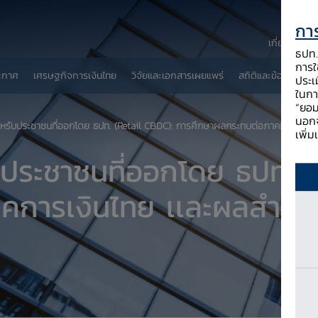
การ
เกี่ยวกับ ธป
ธปท. 
การใช
ะกาศ
เศรษฐกิจการเงินไทย
วิจัยและเอกสารเผยแพร่
สถิติและข้อมูลเผยแพ
ประเ
ในกา
“ยอม
นอกจ
ลสำหรับประชาชนที่ออกโดย ธปท. (Retail CBDC): การศึกษาผลกระทบต่อภาคการเงิ
เพิ่
ับประชาชนที่ออกโดย ธปท. 
คการเงินไทย เเละผลสำรว