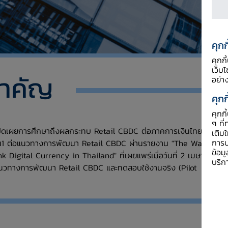
คุกก
คุกก
เว็บ
สำคัญ
อย่า
คุกก
คุกก
ๆ ที่
ปิดเผยการศึกษาถึงผลกระทบ Retail CBDC ต่อภาคการเงินไทย และ
เติม
การป
1 ต่อแนวทางการพัฒนา Retail CBDC ผ่านรายงาน "The Way
ข้อม
 Digital Currency in Thailand" ที่เผยแพร่เมื่อวันที่ 2 เมษายน
บริก
นวทางการพัฒนา Retail CBDC และทดสอบใช้งานจริง (Pilot