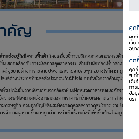
สำคัญ
คุกก
คุกก
เว็บ
อย่า
ทยยังอยู่ในทิศทางฟื้นตัว
โดยเครื่องชี้การบริโภคภาคเอกชนทรงตัว
คุกก
ึ้น สอดคล้องกับการผลิตภาคอุตสาหกรรม สำหรับนักท่องเที่ยวต่างชาติ
คุกก
่ายภาครัฐขยายตัวจากรายจ่ายประจำและรายจ่ายลงทุน อย่างไรก็ตาม มูลค่า
ือนสิงหาคม 2565
ๆ ที่
สงค์ต่างประเทศที่ชะลอตัวประกอบกับมีปัจจัยกดดันชั่วคราวด้านอุปทาน
เติม
การป
้อทั่วไปเพิ่มขึ้นจากเดือนก่อนจากอัตราเงินเฟ้อหมวดอาหารสดและอัตรา
ข้อม
ี่อัตราเงินเฟ้อหมวดพลังงานลดลงตามราคาน้ำมันดิบในตลาดโลก สำหรับ
บริก
เศรษฐกิจ ส่วนดุลบัญชีเดินสะพัดขาดดุลลดลงจากดุลบริการ รายได้
การค้าขาดดุลมากขึ้นตามมูลค่าการนำเข้าเชื้อเพลิงที่เพิ่มขึ้นเป็นสำคัญ