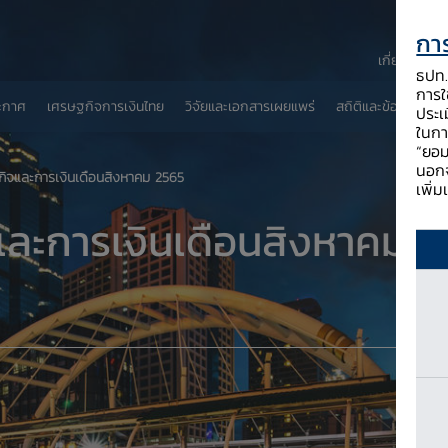
การ
เกี่ยวกับ ธป
ธปท. 
การใช
ะกาศ
เศรษฐกิจการเงินไทย
วิจัยและเอกสารเผยแพร่
สถิติและข้อมูลเผยแพ
ประเ
ในกา
“ยอม
นอกจ
ิจและการเงินเดือนสิงหาคม 2565
เพิ่
ละการเงินเดือนสิงหาคม 