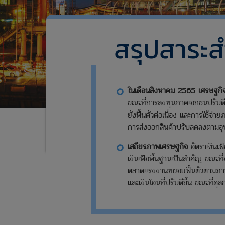
สรุปสาระ
ในเดือนสิงหาคม 2565 เศรษฐกิจไ
ขณะที่การลงทุนภาคเอกชนปรับดีข
ยังฟื้นตัวต่อเนื่อง และการใช้จ
หน้าแรก
ข่าวและสื่อประชาสัมพันธ์
ข่าว
แถลงข่าวเศรษฐกิจและการเงินเด
การส่งออกสินค้าปรับลดลงตามอุป
เสถียรภาพเศรษฐกิจ
อัตราเงินเฟ
เงินเฟ้อพื้นฐานเป็นสำคัญ ขณะท
ตลาดแรงงานทยอยฟื้นตัวตามภาวะ
และเงินโอนที่ปรับดีขึ้น ขณะที่ดุล