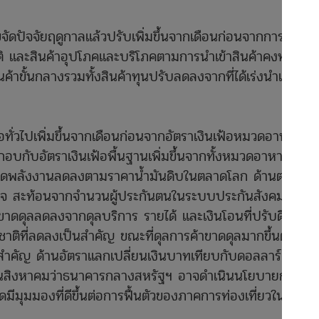
่ขจัดปัจจัยฤดูกาลแล้วปรับเพิ่มขึ้นจากเดือนก่อนจากการนำเข้า
ชาติ และสินค้าอุปโภคและบริโภคตามการนำเข้าสินค้าคงทน
ค้าขั้นกลางรวมทั้งสินค้าทุนปรับลดลงจากที่ได้เร่งนำเข้าใน
อทั่วไปเพิ่มขึ้นจากเดือนก่อนจากอัตราเงินเฟ้อหมวดอาหารสด
บกับอัตราเงินเฟ้อพื้นฐานเพิ่มขึ้นจากทั้งหมวดอาหารและ
้อหมวดพลังงานลดลงตามราคาน้ำมันดิบในตลาดโลก ด้านตลาด
 สะท้อนจากจำนวนผู้ประกันตนในระบบประกันสังคมที่เพิ่ม
ัดขาดดุลลดลงจากดุลบริการ รายได้ และเงินโอนที่ปรับดีขึ้น
าติที่ลดลงเป็นสำคัญ ขณะที่ดุลการค้าขาดดุลมากขึ้นตาม
นเป็นสำคัญ ด้านอัตราแลกเปลี่ยนเงินบาทเทียบกับดอลลาร์ สรอ.
ือนสิงหาคมว่าธนาคารกลางสหรัฐฯ อาจดำเนินนโยบายการ
มีมุมมองที่ดีขึ้นต่อการฟื้นตัวของภาคการท่องเที่ยวในไทย