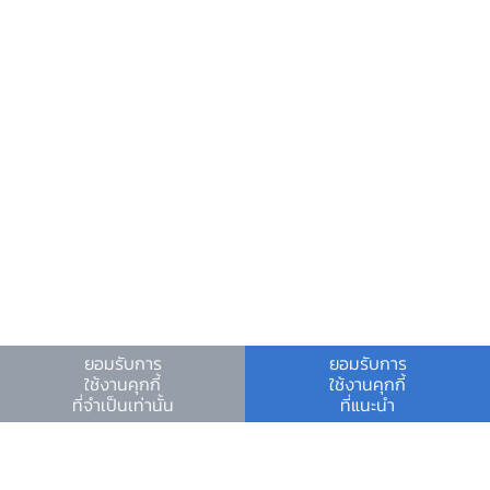
วันหยุดสถาบันการเงิน
ร่วมงานกับเรา
คำถาม-คำตอบ
คำถามพบบ่อย
พบกับเราได้ที่
ดาวน์โหลดข่าว PDF
สไลด์แถลงข่าว
ยอมรับการ
ยอมรับการ
Video
ใช้งานคุกกี้
ใช้งานคุกกี้
ที่จำเป็นเท่านั้น
ที่แนะนำ
เงื่อนไขและข้อตกลง
|
นโยบายคุ้มครองข้อมูลส่วนบุคคล
|
นโยบายการใช้คุกกี้
© สงวนลิขสิทธิ์ 2566 ธนาคารแห่งประเทศไทย