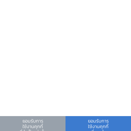
วันหยุดสถาบันการเงิน
ร่วมงานกับเรา
คำถาม-คำตอบ
คำถามพบบ่อย
พบกับเราได้ที่
เงื่อนไขและข้อตกลง
|
นโยบายคุ้มครองข้อมูลส่วนบุคคล
|
นโยบายการใช้คุกกี้
ยอมรับการ
ยอมรับการ
ใช้งานคุกกี้
ใช้งานคุกกี้
© สงวนลิขสิทธิ์ 2566 ธนาคารแห่งประเทศไทย