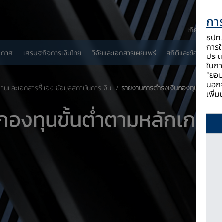
การ
เกี่ยวกับ ธป
ธปท. 
การใช
ะกาศ
เศรษฐกิจการเงินไทย
วิจัยและเอกสารเผยแพร่
สถิติและข้อมูลเผยแพ
ประเ
ในกา
“ยอม
นอกจ
นและเอกสารชี้แจง ข้อมูลสถาบันการเงิน
รายงานการดำรงเงินกองทุนขั้นต่ำตามหลั
เพิ่
องทุนขั้นต่ำตามหลักเกณฑ์