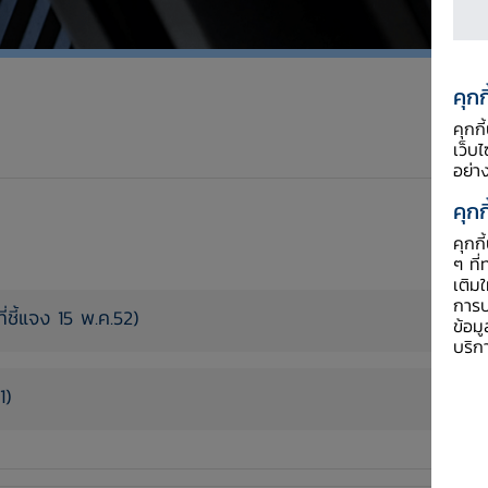
คุกก
คุกก
เว็บ
อย่า
คุกก
คุกก
ๆ ที่
เติม
การป
ชี้แจง 15 พ.ค.52)
ข้อม
บริก
1)