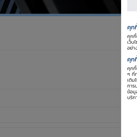
คุกก
คุกก
เว็บ
อย่า
คุกก
คุกก
ๆ ที่
เติม
การป
ข้อม
บริก