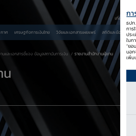
การ
เกี่ยวกับ ธป
ธปท. 
การใช
ะกาศ
เศรษฐกิจการเงินไทย
วิจัยและเอกสารเผยแพร่
สถิติและข้อมูลเผยแพ
ประเ
ในกา
“ยอม
นอกจ
นและเอกสารชี้แจง ข้อมูลสถาบันการเงิน
​รายงานสำนักงานผู้แทน
เพิ่
ทน