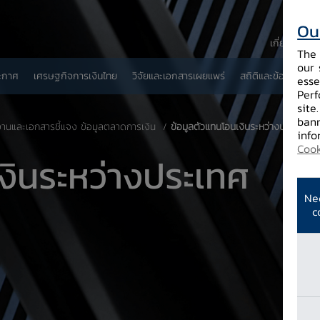
Ou
เกี่ยวกับ ธป
The 
our 
ะกาศ
เศรษฐกิจการเงินไทย
วิจัยและเอกสารเผยแพร่
สถิติและข้อมูลเผยแพ
esse
Perf
site
bann
านและเอกสารชี้แจง ข้อมูลตลาดการเงิน
​ข้อมูลตัวแทนโอนเงินระหว่างประเทศ
info
Cook
เงินระหว่างประเทศ
Ne
c