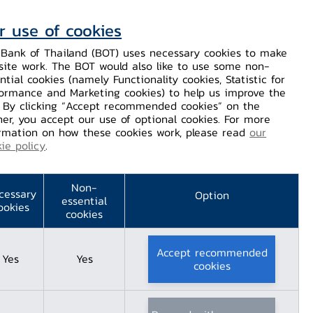
r use of cookies
ท.
ติดต่อเรา
ช่วยเหลือ / ร้องเรียน
TH
EN
Bank of Thailand (BOT) uses necessary cookies to make
site work. The BOT would also like to use some non-
ร่
บริการจาก ธปท.
นวัตกรรมภาคการเงิน
สตางค์ Story
ntial cookies (namely Functionality cookies, Statistic for
ormance and Marketing cookies) to help us improve the
. By clicking “Accept recommended cookies” on the
er, you accept our use of optional cookies. For more
rmation on how these cookies work, please read
our
ie policy
.
Non-
cessary
Option
essential
ookies
cookies
Accept recommended
Yes
Yes
cookies