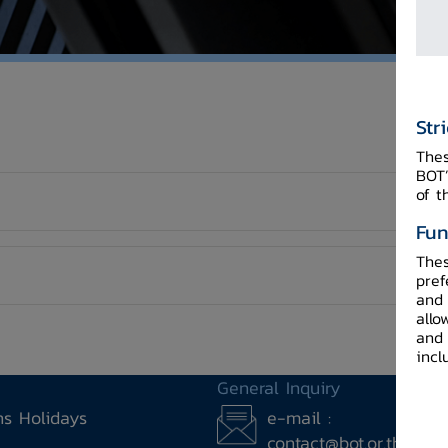
Str
Thes
BOT’
of t
Fun
Thes
pref
and 
allo
and 
incl
General Inquiry
ons Holidays
e-mail :
contact@bot.or.th