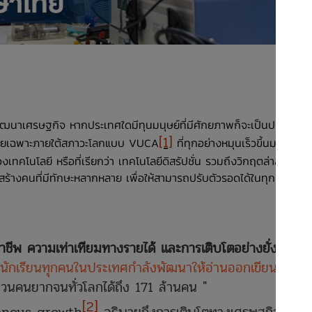
าเศรษฐกิจ หากประเทศใดมีทุนมนุษย์ที่มีศักยภาพก็จะเป็นประโยชน์
[1]
โดยเฉพาะภายใต้สภาวะโลกแบบ VUCA
ที่ทุกอย่างหมุนเร็วขึ้นมากกว่า
คโนโลยี หรือที่เรียกว่า เทคโนโลยีดิสรัปชั่น รวมถึงวิกฤตล่าสุดโรค
สร้างคนที่มีทักษะหลากหลาย เพื่อให้สามารถปรับตัวรอดได้ในทุก
ชีพ ความเท่าเทียมทางรายได้ และการเติบโตอย่างยั่งยืน
กเรียนทุกคนในประเทศกำลังพัฒนาให้อ่านออกเขียนได้
นคนยากจนทั่วโลกได้ถึง 171 ล้านคน "
[2]