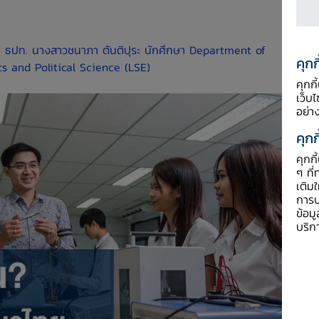
 ธปท.
นางสาวชนาภา ตันติปุระ
นักศึกษา Department of
คุกก
 and Political Science (LSE)
คุกก
เว็บ
อย่า
คุกก
คุกก
ๆ ที่
เติม
การป
ข้อม
บริก