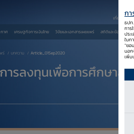
การ
เกี่ยวกับ ธป
ธปท. 
การใช
ะกาศ
เศรษฐกิจการเงินไทย
วิจัยและเอกสารเผยแพร่
สถิติและข้อมูลเผยแพ
ประเ
ในกา
“ยอม
นอกจ
พร่
บทความ
Article_01Sep2020
เพิ่
 : การลงทุนเพื่อการศึกษาส