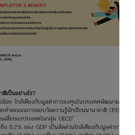
ติเป็นอย่างไร?
น้อย ใกล้เคียงกับมูลค่าการลงทุนในประเทศพัฒนาแล้ว
ไทยทำคะแนน
การสอบวัดความรู้นักเรียนนานาชาติ
(PISA)
ค่าเฉลี่ยของประเทศในกลุ่ม OECD"
ึง 6.2% ของ GDP เป็นสัดส่วนใกล้เคียงกับมูลค่าการ