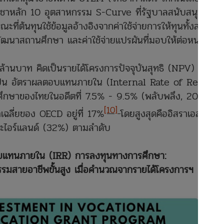
ชาหลัก 10 อุตสาหกรรม S-Curve ที่รัฐบาลสนับสนุนเพื่อ
้นทุนใช้ข้อมูลอ้างอิงจากค่าใช้จ่ายการให้ทุนทั้งส่วนที่
้พัฒนาสถานศึกษา และค่าใช้จ่ายแปรผันที่มอบให้ต่อหน่วย
ล้านบาท คิดเป็นรายได้โครงการปัจจุบันสุทธิ (NPV)
็น อัตราผลตอบแทนภายใน (Internal Rate of Return:
นศึกษาของไทยในอดีตที่ 7.5% - 9.5% (พลับพลึง, 2019)
[10]
าเฉลี่ยของ OECD อยู่ที่ 17%
โดยสูงสุดคืออิสราเอล
ะไอร์แลนด์ (32%) ตามลำดับ
แทนภายใน (IRR) การลงทุนทางการศึกษา:
รมสายอาชีพขั้นสูง เมื่อคำนวณจากรายได้โครงการฯ