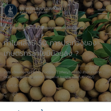
ทำไมหลังปี 50 การประท้วงของเกษตรกรลำไยมีน้อยลง ?
ทำไมหลังปี 50 การประท้วงของ
เกษตรกรลำไยมีน้อยลง ?
อาทร เจียมเด่นงาม | ธนพร ตั้งตระกูล | อภิชญา ศรีรัตน์ สำนักงานภาค
เหนือ ธนาคารแห่งประเทศไทย [Regional Insight ฉบับที่ 15/2562]
01 ม.ค. 2562
Download PDF