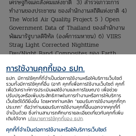
เศรษฐกิจและสังคมแห่งชาติ 3) สำรวจภาวะการ
ทำงานของประชาชน ของสำนักงานสถิติแห่งชาติ 4)
The World Air Quality Project 5 ) Open
Government Data of Thailand ของสำนักงาน
พัฒนารัฐบาลดิจิทัล (องค์การมหาชน) 6) VIIRS
Stray Light Corrected Nighttime
Day/Night Band Composites ของ Earth
Observation Group, Payne Institute for
การใช้งานคุกกี้ของ ธปท.
Public Policy, Colorado School of Mines
และ 7) Dynamic World ของ Google ร่วมกับ
ธปท. มีการใช้คุกกี้ที่จำเป็นต่อการใช้งานหรือให้บริการเว็บไซต์
รวมทั้งมีการใช้คุกกี้อื่น (อาทิ คุกกี้เพื่อการใช้งานเว็บไซต์ คุกกี้
World Resources Institute คำนวณโดยทีม
เพื่อวิเคราะห์การประเมินผลใช้งานและการโฆษณา) เพื่อช่วย
ศึกษา อ่านรายละเอียดเครื่องชี้และดัชนีความเป็นอยู่
ปรับปรุงหรือเพิ่มประสิทธิภาพในการทำงานหรือการให้บริการ
เว็บไซต์ได้ดียิ่งขึ้น โดยหากท่านคลิก “ยอมรับการใช้งานคุกกี้ทุก
ของประชาชนรายภาคเพิ่มเติมได้ใน Appendix 1-
ประเภท” ถือว่าท่านยอมรับการใช้งานคุกกี้อื่นนอกจากคุกกี้ที่
2 และ 4
จำเป็นด้วย ซึ่งท่านสามารถศึกษารายละเอียดเกี่ยวกับคุกกี้เพิ่ม
เติมได้จาก
นโยบายการใช้คุกกี้ของ ธปท
.
โดยหากพิจารณาข้อมูลในระดับภูมิภาคและจังหวัด
คุกกี้ที่จำเป็นต่อการใช้งานหรือให้บริการเว็บไซต์