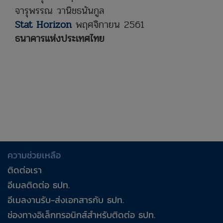
จารุพรรณ วานิชธนันกูล
Stat Horizon
พฤศจิกายน 2561
ธนาคารแห่งประเทศไทย
ธนาคารแห่งประเทศไทย (ธปท.) ได้ปรับปรุงสถิติเงิ
“หนี้ครัวเรือน” ให้มีความครอบคลุมเพิ่มมากขึ้นเพื
ความช่วยเหลือ
มีการปรับปรุงด้านขอบเขตของผู้ให้กู้ จากเดิมที่ครอ
ติดต่อเรา
ไม่รับฝากเงิน ได้เพิ่มความครอบคลุมไปถึงกลุ่มผู้ให้กู้อ
อีเมลติดต่อ ธปท.
สถิติเงินให้กู้ยืมแก่ภาคครัวเรือนที่ปรับปรุงแล
อีเมลงานรับ-ส่งเอกสารกับ ธปท.
การปรับปรุงครั้งนี้ ทำให้ยอดคงค้างของเงินให้กู้ยืม
การปรับปรุง โดยเป็นการกู้ยืมเพื่อซื้อที่อยู่อาศัยเป
ช่องทางอิเล็กทรอนิกส์สำหรับติดต่อ ธปท.